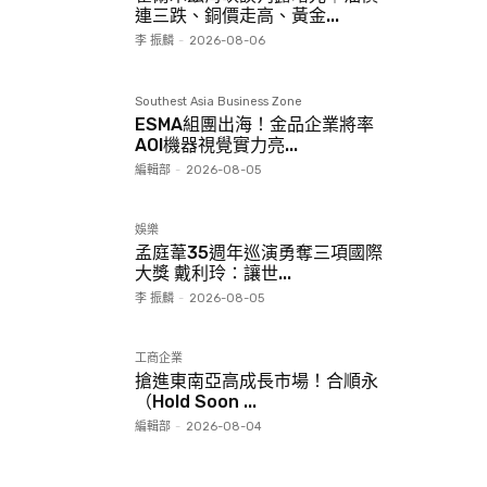
連三跌、銅價走高、黃金...
李 振麟
-
2026-08-06
Southest Asia Business Zone
ESMA組團出海！金品企業將率
AOI機器視覺實力亮...
編輯部
-
2026-08-05
娛樂
孟庭葦35週年巡演勇奪三項國際
大獎 戴利玲：讓世...
李 振麟
-
2026-08-05
工商企業
搶進東南亞高成長市場！合順永
（Hold Soon ...
編輯部
-
2026-08-04