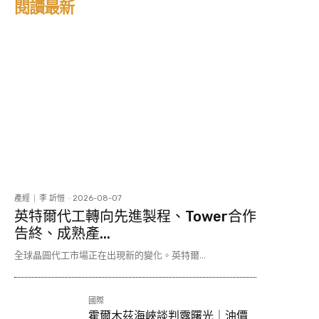
閱讀最新
產經
李 訢愷
-
2026-08-07
英特爾代工轉向先進製程、Tower合作
告終、成熟產...
全球晶圓代工市場正在出現新的變化。英特爾...
國際
霍爾木茲海峽談判露曙光｜油價