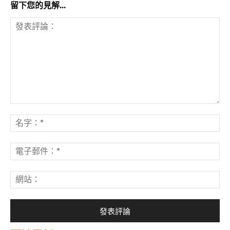
留下您的見解...
發
表
名
評
字
論：
*
電
子
郵
網
件
站
*