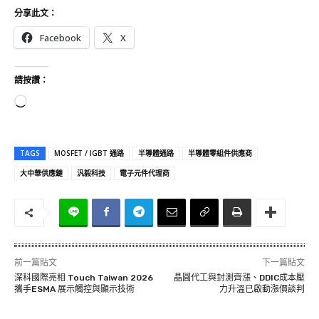
分享此文：
Facebook
X
請按讚：
正
在
載
TAGS
MOSFET / IGBT 通路
半導體通路
半導體零組件供應商
入
大中華供應鏈
汎毅科技
電子元件代理商
.
.
.
前一篇貼文
下一篇貼文
深科國際亮相 Touch Taiwan 2026
晶圓代工與封測齊漲、DDIC成本壓
攜手ESMA 展示觸控與顯示技術
力升溫已啟動漲價談判