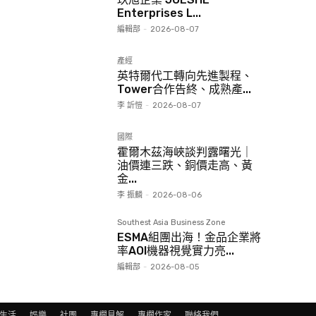
Enterprises L...
編輯部
-
2026-08-07
產經
英特爾代工轉向先進製程、
Tower合作告終、成熟產...
李 訢愷
-
2026-08-07
國際
霍爾木茲海峽談判露曙光｜
油價連三跌、銅價走高、黃
金...
李 振麟
-
2026-08-06
Southest Asia Business Zone
ESMA組團出海！金品企業將
率AOI機器視覺實力亮...
編輯部
-
2026-08-05
生活
娛樂
社團
專欄見解
專欄作家
聯絡我們