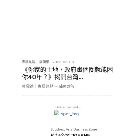
專欄見解
編輯部
-
2026-08-08
《你家的土地，政府畫個圈就能困
你40年？》揭開台灣...
蔡耀德｜專欄觀點 --- 陣屋建設...
- Advertisement -
Southest Asia Business Zone
玖旭企業 JOESHE