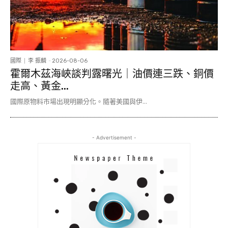
國際
李 振麟
-
2026-08-06
霍爾木茲海峽談判露曙光｜油價連三跌、銅價
走高、黃金...
國際原物料市場出現明顯分化。隨著美國與伊...
- Advertisement -