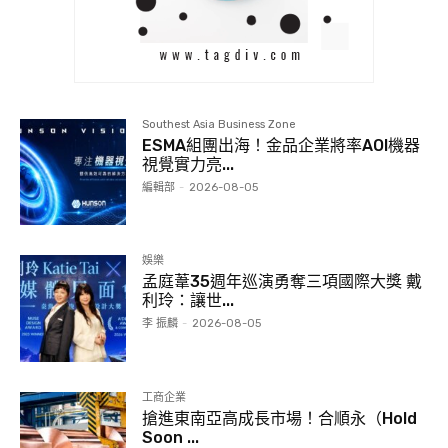
Southest Asia Business Zone
ESMA組團出海！金品企業將率AOI機器
視覺實力亮...
編輯部
-
2026-08-05
娛樂
孟庭葦35週年巡演勇奪三項國際大獎 戴
利玲：讓世...
李 振麟
-
2026-08-05
工商企業
搶進東南亞高成長市場！合順永（Hold
Soon ...