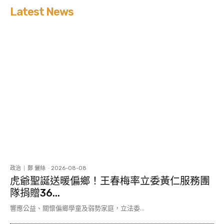
Latest News
政治
鄭 儷絲
-
2026-08-08
虎爺聖誕送暖偏鄉！王春梅率立委黃仁服務團
隊捐贈36...
響應公益、關懷偏鄉學童及弱勢家庭，立法委...