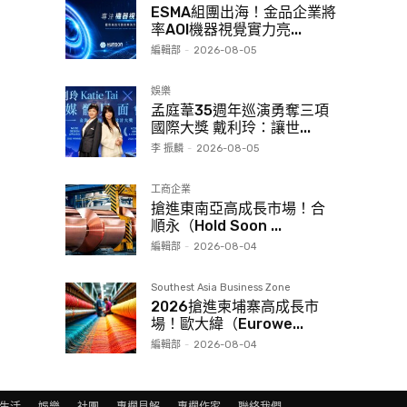
ESMA組團出海！金品企業將
率AOI機器視覺實力亮...
編輯部
-
2026-08-05
娛樂
孟庭葦35週年巡演勇奪三項
國際大獎 戴利玲：讓世...
李 振麟
-
2026-08-05
工商企業
搶進東南亞高成長市場！合
順永（Hold Soon ...
編輯部
-
2026-08-04
Southest Asia Business Zone
2026搶進柬埔寨高成長市
場！歐大緯（Eurowe...
編輯部
-
2026-08-04
生活
娛樂
社團
專欄見解
專欄作家
聯絡我們