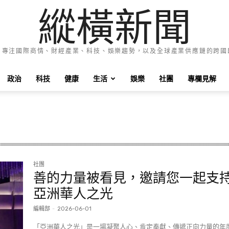
縱橫新聞
e News 專注國際商情、財經產業、科技、娛樂趨勢，以及全球產業供應鏈的跨
政治
科技
健康
生活
娛樂
社團
專欄見解
社團
善的力量被看見，邀請您一起支
亞洲華人之光
編輯部
-
2026-06-01
「亞洲華人之光」是一場凝聚人心、肯定奉獻、傳遞正向力量的年