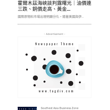
霍爾木茲海峽談判露曙光｜油價連
三跌、銅價走高、黃金...
國際原物料市場出現明顯分化。隨著美國與伊...
- Advertisement -
Southest Asia Business Zone