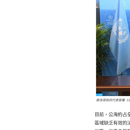
摩洛哥政府代表簽署《公海條
目前，公海約占
區域缺乏有效的