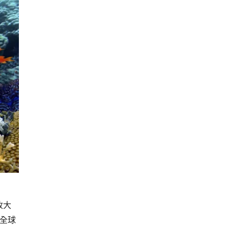
收大
」全球