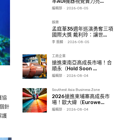
率AOI機器視覺實力亮...
編輯部
-
2026-08-05
娛樂
孟庭葦35週年巡演勇奪三項
國際大獎 戴利玲：讓世...
李 振麟
-
2026-08-05
工商企業
搶進東南亞高成長市場！合
順永（Hold Soon ...
編輯部
-
2026-08-04
Southest Asia Business Zone
2026搶進柬埔寨高成長市
護協
場！歐大緯（Eurowe...
首個針
編輯部
-
2026-08-04
保護