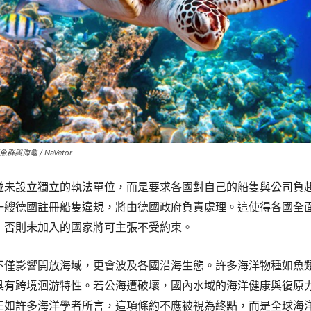
群與海龜 / NaVetor
並未設立獨立的執法單位，而是要求各國對自己的船隻與公司負
一艘德國註冊船隻違規，將由德國政府負責處理。這使得各國全
，否則未加入的國家將可主張不受約束。
不僅影響開放海域，更會波及各國沿海生態。許多海洋物種如魚
具有跨境洄游特性。若公海遭破壞，國內水域的海洋健康與復原
正如許多海洋學者所言，這項條約不應被視為終點，而是全球海