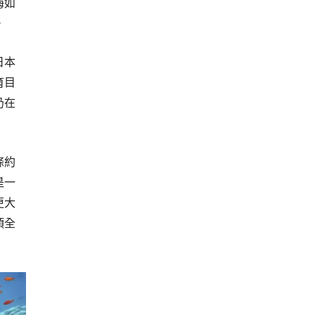
海如
。
日本
育目
仍在
條約
是一
更大
項全