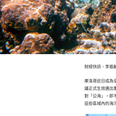
財經快訊、李振
摩洛哥近日成為
議正式生效邁出重
對「公海」，即
這些區域內的海