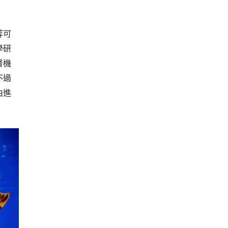
等可
學研
督機
不過
由進