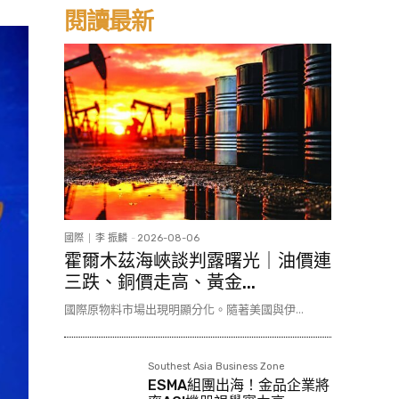
閱讀最新
國際
李 振麟
-
2026-08-06
霍爾木茲海峽談判露曙光｜油價連
三跌、銅價走高、黃金...
國際原物料市場出現明顯分化。隨著美國與伊...
Southest Asia Business Zone
ESMA組團出海！金品企業將