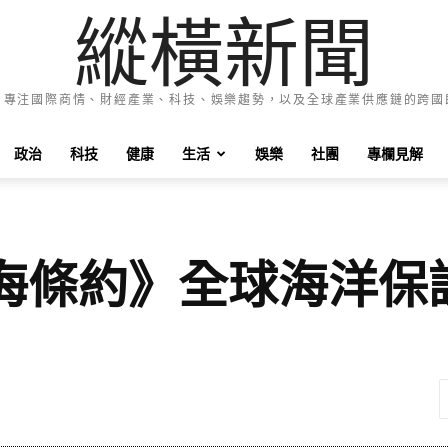
縱橫新聞
e News 專注國際商情、財經產業、科技、娛樂趨勢，以及全球產業供應鏈的跨
政治
科技
健康
生活
娛樂
社團
專欄見解
海條約》全球海洋保