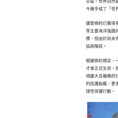
災區。世界自然基
今幾乎成了「世
儘管條約已獲得
等主要海洋強國
標，但由於尚未
協商階段。
根據條約規定，一
才會正式生效。
項龐大且複雜的
的巡護船艦、更
球性保護行動。