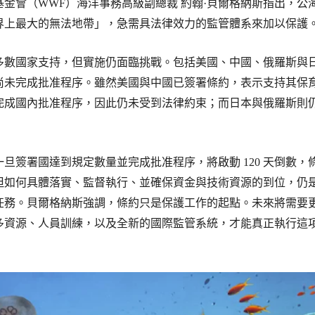
金會（WWF）海洋事務高級副總裁 約翰·貝爾格納斯指出，公
界上最大的無法地帶」，急需具法律效力的監管體系來加以保護
多數國家支持，但實施仍面臨挑戰。包括美國、中國、俄羅斯與
尚未完成批准程序。雖然美國與中國已簽署條約，表示支持其保
完成國內批准程序，因此仍未受到法律約束；而日本與俄羅斯則
旦簽署國達到規定數量並完成批准程序，將啟動 120 天倒數，
但如何具體落實、監督執行、並確保資金與技術資源的到位，仍
任務。貝爾格納斯強調，條約只是保護工作的起點。未來將需要
多資源、人員訓練，以及全新的國際監管系統，才能真正執行這