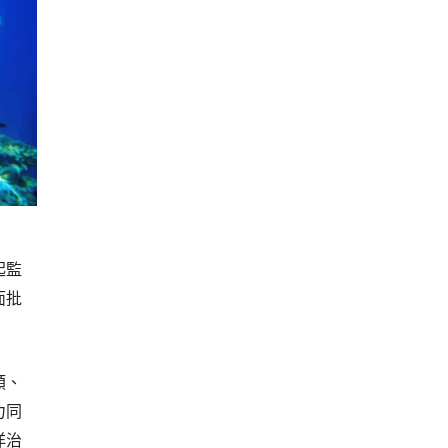
起監
面批
類、
力同
洋治