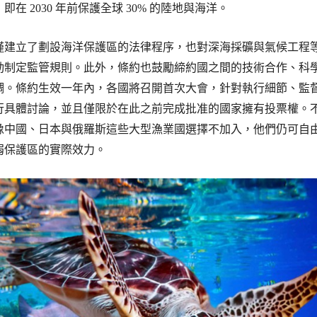
在 2030 年前保護全球 30% 的陸地與海洋。
僅建立了劃設海洋保護區的法律程序，也對深海採礦與氣候工程
動制定監管規則。此外，條約也鼓勵締約國之間的技術合作、科
調。條約生效一年內，各國將召開首次大會，針對執行細節、監
行具體討論，並且僅限於在此之前完成批准的國家擁有投票權。
像中國、日本與俄羅斯這些大型漁業國選擇不加入，他們仍可自
弱保護區的實際效力。