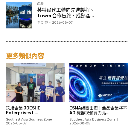
產經
英特爾代工轉向先進製程、
Tower合作告終、成熟產...
李 訢愷
-
2026-08-07
更多類似內容
玖旭企業 JOESHE
ESMA組團出海！金品企業將率
Enterprises L...
AOI機器視覺實力亮...
Southest Asia Business Zone
Southest Asia Business Zone
2026-08-07
2026-08-05