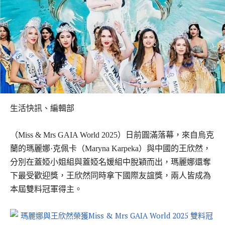
生活快訊、編輯部
（Miss & Mrs GAIA World 2025）日前圓滿落幕，來自烏克
蘭的瑪麗娜·克佩卡（Maryna Karpeka）與中國的王欣然，
分別在蓋婭小姐組與蓋婭名媛組中脫穎而出，瑪麗娜還奪
下最受歡迎獎，王欣然同時拿下國際友誼獎，兩人皆成為
本屆雙料冠軍得主。