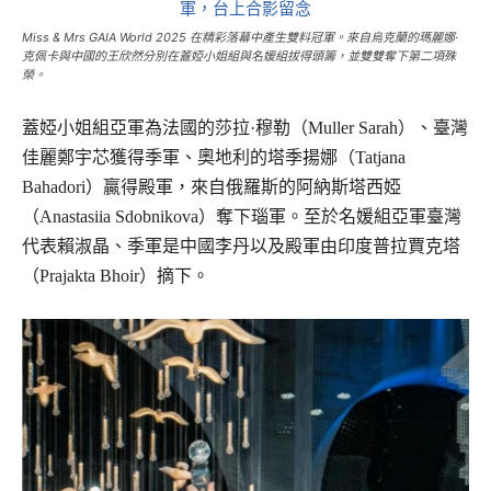
Miss & Mrs GAIA World 2025 在精彩落幕中產生雙料冠軍。來自烏克蘭的瑪麗娜·
克佩卡與中國的王欣然分別在蓋婭小姐組與名媛組拔得頭籌，並雙雙奪下第二項殊
榮。
蓋婭小姐組亞軍為法國的莎拉·穆勒（Muller Sarah）、臺灣
佳麗鄭宇芯獲得季軍、奧地利的塔季揚娜（Tatjana
Bahadori）贏得殿軍，來自俄羅斯的阿納斯塔西婭
（Anastasiia Sdobnikova）奪下瑙軍。至於名媛組亞軍臺灣
代表賴淑晶、季軍是中國李丹以及殿軍由印度普拉賈克塔
（Prajakta Bhoir）摘下。