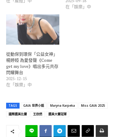
在「產經」中
2025-09-18
在「娛樂」中
從動保到環保「公益女神」
楊婷婭 為愛發聲《Come
get my love》唱出多元共存
閃耀舞台
2025-12-15
在「娛樂」中
TAGS
GAIA 世界小姐
Maryna Karpeka
Miss GAIA 2025
國際選美比賽
王欣然
選美大賽冠軍