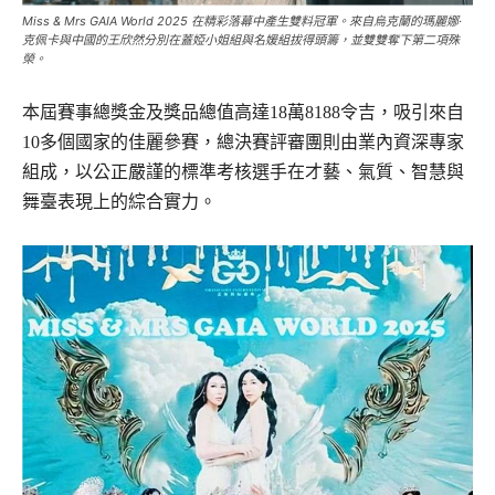
Miss & Mrs GAIA World 2025 在精彩落幕中產生雙料冠軍。來自烏克蘭的瑪麗娜·
克佩卡與中國的王欣然分別在蓋婭小姐組與名媛組拔得頭籌，並雙雙奪下第二項殊
榮。
本屆賽事總獎金及獎品總值高達18萬8188令吉，吸引來自
10多個國家的佳麗參賽，總決賽評審團則由業內資深專家
組成，以公正嚴謹的標準考核選手在才藝、氣質、智慧與
舞臺表現上的綜合實力。