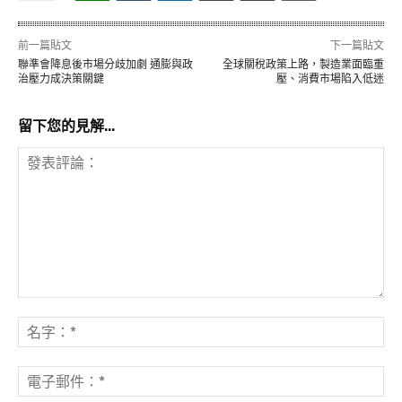
前一篇貼文
下一篇貼文
聯準會降息後市場分歧加劇 通膨與政
全球關稅政策上路，製造業面臨重
治壓力成決策關鍵
壓、消費市場陷入低迷
留下您的見解...
發
表
名
評
字
論：
*
電
子