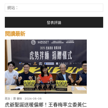
郵
網
件
站
*
閱讀最新
政治
鄭 儷絲
-
2026-08-08
虎爺聖誕送暖偏鄉！王春梅率立委黃仁