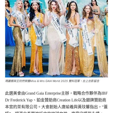
瑪麗娜與王欣然榮獲Miss & Mrs GAIA World 2025 雙料冠軍，台上合影留念
此選美會由Grand Gaia Enterprise主辦，戰略合作夥伴為IBF
Dr Frederick Yap、鉑金贊助商Creation Life以及銀牌贊助商
本宮的茶有限公司。大會創始人唐瑜羲與黃玟馨指出，“蓋