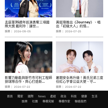
孟庭葦35週年巡演勇奪三項國
黃挺瑋推出《Journey》、唱
際大獎 戴利玲：讓世...
出「初級大人」的情...
娛樂
2026-08-05
娛樂
2026-07-25
影響力動能與新竹市可利工程師
暑期安全再升級！黃氏兄弟三度
排球隊合作，齊心打造新...
任紅心字會公益大使、守...
娛樂
2026-07-22
娛樂
2026-07-22
首頁
獨家
國際
News
產經
政治
科技
健康
生活
娛樂
社團
專欄見解
專欄作家
聯絡我們