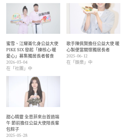
蜜雪、江耀崙化身公益大使
歌手陳佩賢擔任公益大使 暖
PIKE SIX 發起「練核心·暖
心製便當關懷獨居長者
愛心」募集獨居長者餐食
2025-06-12
2026-03-04
在「娛樂」中
在「社團」中
甜心精靈 全恩菲來台首過端
午 節前擔任公益大使陪長輩
包粽子
2025-05-28