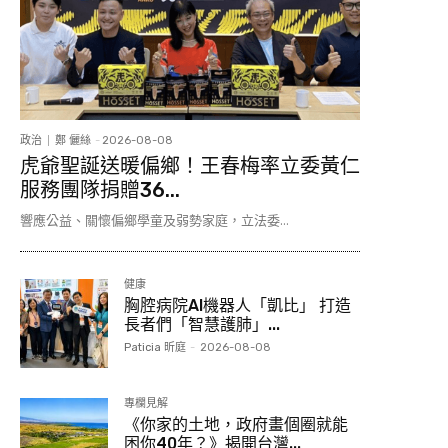
政治
鄭 儷絲
-
2026-08-08
虎爺聖誕送暖偏鄉！王春梅率立委黃仁
服務團隊捐贈36...
響應公益、關懷偏鄉學童及弱勢家庭，立法委...
健康
胸腔病院AI機器人「凱比」 打造
長者們「智慧護肺」...
Paticia 昕庭
-
2026-08-08
專欄見解
《你家的土地，政府畫個圈就能
困你40年？》揭開台灣...