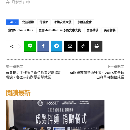
在「娛樂」中
TAGS
公益活動
母親節
永飽安康大使
永齡基金會
蜜雪Michelle Hsu
蜜雪Michelle Hsu永飽安康大使
蜜雪薇琪
長者營養
前一篇貼文
下一篇貼文
AI會搶走工作嗎？黃仁勳看好創造新
AI眼鏡市場快速升溫，2026年全球
職缺，各國央行則憂衝擊就業
出貨量將翻倍成長
閱讀最新