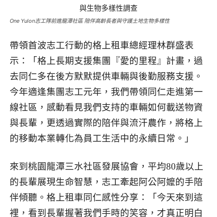
One Yulon志工隊前進龍潭社區 陪伴高齡長者與守護土地生物多樣性
帶領首波志工行動的格上租車總經理林群盛表
示：「格上長期支援集團『愛的里程』計畫，過
去同仁多在後方默默提供車輛與後勤服務支援。
今年適逢集團志工元年，我們帶領同仁走進第一
線社區，感動看見我們支持的車輛如何載送物資
與長輩，更透過實際的陪伴與流汗農作，將格上
的移動本業轉化為員工生活中的永續日常。」
來到桃園龍潭三水社區發展協會，平均80歲以上
的長輩展現生命智慧，志工牽起阿公阿嬤的手陪
伴傾聽。格上租車同仁感性分享：「今天來到這
裡，看到長輩握著我們手時的笑容，才真正明白