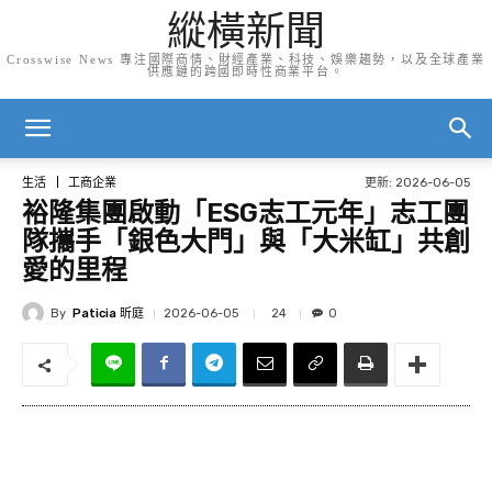
縱橫新聞
Crosswise News 專注國際商情、財經產業、科技、娛樂趨勢，以及全球產業
供應鏈的跨國即時性商業平台。
更新:
2026-06-05
生活
工商企業
裕隆集團啟動「ESG志工元年」志工團
隊攜手「銀色大門」與「大米缸」共創
愛的里程
By
Paticia 昕庭
24
2026-06-05
0