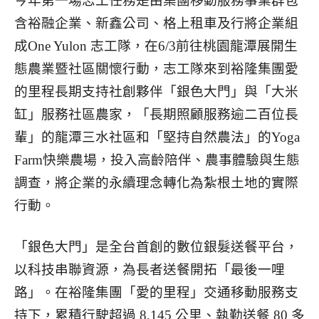
今年第一場志工任務是由集團移動服務事業群包
含裕融企業、新鑫公司、格上租車及行將企業組
成One Yulon 志工隊，在6/3前往桃園龍潭展開生
態農業暨社區關懷行動，志工隊來到裕隆集團愛
的里程長期支持社創夥伴「銀色大門」與「大米
缸」服務社區農家，「長期照顧服務逾二百位長
輩」的龍潭三水社區和「堅持自然農法」的Yoga
Farm快樂農場，投入高齡陪伴、農事體驗與生態
調查，將企業的永續理念轉化為紮根土地的實際
行動。
「銀色大門」是全台首創的數位銀髮送餐平台，
以科技串聯資源，為長者送餐開拓「最後一哩
路」。在裕隆集團「愛的里程」交通移動服務支
持下，累積行駛超過 8,145 公里、執勤送餐 80 多