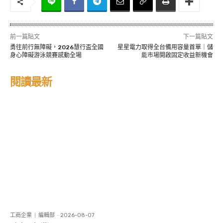
.
前一篇貼文
下一篇貼文
勇往前行無障礙，2026慧行盃全國
星星電力取得全台備用容量首單｜儲
身心障礙游泳競賽感動全場
能市場開啟固定收益新機會
閱讀最新
工商企業
編輯部
-
2026-08-07