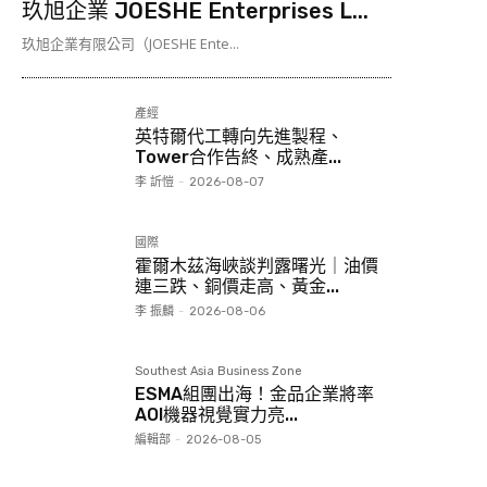
玖旭企業 JOESHE Enterprises L...
玖旭企業有限公司（JOESHE Ente...
產經
英特爾代工轉向先進製程、
Tower合作告終、成熟產...
李 訢愷
-
2026-08-07
國際
霍爾木茲海峽談判露曙光｜油價
連三跌、銅價走高、黃金...
李 振麟
-
2026-08-06
Southest Asia Business Zone
ESMA組團出海！金品企業將率
AOI機器視覺實力亮...
編輯部
-
2026-08-05