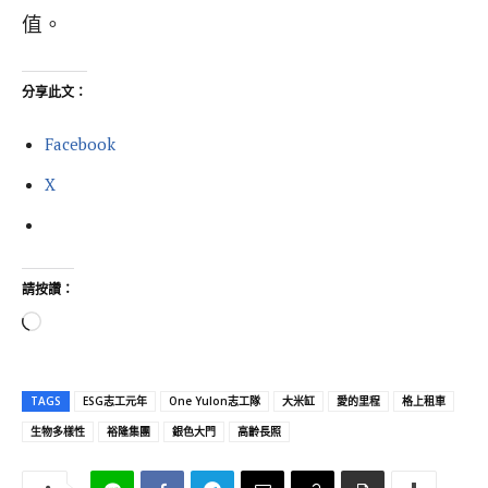
值。
分享此文：
Facebook
X
請按讚：
正
在
載
TAGS
ESG志工元年
One Yulon志工隊
大米缸
愛的里程
格上租車
入
生物多樣性
裕隆集團
銀色大門
高齡長照
.
.