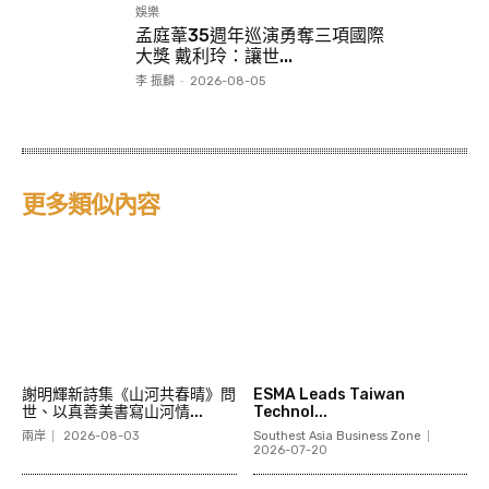
娛樂
孟庭葦35週年巡演勇奪三項國際
大獎 戴利玲：讓世...
李 振麟
-
2026-08-05
更多類似內容
謝明輝新詩集《山河共春晴》問
ESMA Leads Taiwan
世、以真善美書寫山河情...
Technol...
兩岸
2026-08-03
Southest Asia Business Zone
2026-07-20