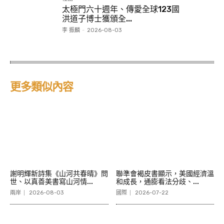
太極門六十週年、傳愛全球123國
洪道子博士獲頒全...
李 振麟
-
2026-08-03
更多類似內容
謝明輝新詩集《山河共春晴》問
聯準會褐皮書顯示，美國經濟溫
世、以真善美書寫山河情...
和成長，通膨看法分歧、...
兩岸
2026-08-03
國際
2026-07-22