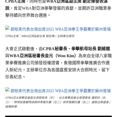
CPBA主席
、同時也是
WBA亞洲區副主席 劉定偉發表演
說
，肯定WBA對亞洲拳擊發展的貢獻，並期許亞洲職業拳
擊持續向世界舞台邁進。
CPBA主席｜WBA亞洲區副主席 劉定偉 / 主辦單位提供
大會正式啟動後，由
CPBA秘書長、拳擊航母站長 劉維龍
與
WBA亞洲區秘書長金元（Won Kim）
為來自全球八家職
業拳賽推廣公司頒發授權證書，象徵國際拳擊推廣合作邁
入新紀元。主辦單位亦為各國嘉賓安排大合照時光，留下
珍貴紀念。
CPBA亞太拳擊協會副主席郭枝來（中）、台北拳擊協會主席理事長 潘昭材（右
三），帶領協會顧問成員林青龍伉儷（左二）與李振麟伉儷（右二）盛裝出席盛會 /
縱橫新聞