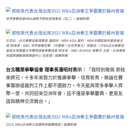
世界拳擊協會WBA頒獎予郭枝來理事長（右二）/ 縱橫新聞
左至右：台北拳擊協會理事長 潘昭材、WBA ASIA 裁判｜WBA中國區裁判委員會主
席 周海濤、WBC 世界拳擊冠軍 （中國第一位世界拳王）熊朝忠、CPBA亞太拳擊協
會副主席暨臺北市體育總會拳擊協會 郭支來、WBC BOXING 拳擊手 王歆、日本康泰
苑國際運動傷害康復中心 伍家瑋 / 縱橫新聞
台北職業拳擊協會 理事長潘昭材表示：
「我特別敬佩 郭枝
來師兄，十多年來致力於推廣拳擊、培育新秀，無論在賽
事籌辦或裁判工作上都不遺餘力。今天能與眾多拳擊人齊
聚一堂，共同迎來亞洲年會，這不僅是拳擊慶典，更是友
誼與精神交流舞台。」
2025 WBA亞洲拳王金腰帶爭霸賽晚宴 / 縱橫新聞