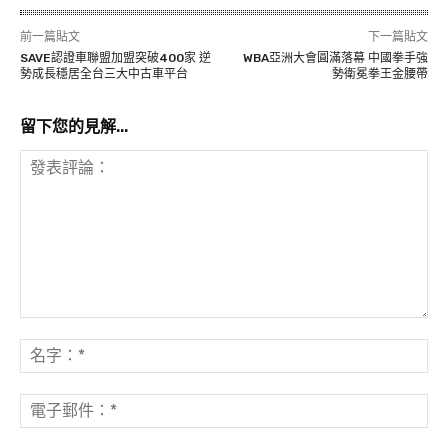
前一篇貼文
下一篇貼文
SAVE認證車聯盟加盟突破400家 逆
WBA亞洲大會圓滿落幕 中國拳手強
勢成長穩居全台三大中古車平台
勢衛冕拳王金腰帶
留下您的見解...
發
表
名
評
字
論：
*
電
子
郵