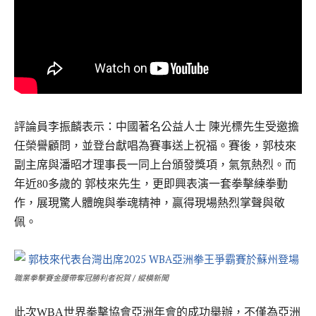
評論員李振麟表示：中國著名公益人士 陳光標先生受邀擔
任榮譽顧問，並登台獻唱為賽事送上祝福。賽後，郭枝來
副主席與潘昭才理事長一同上台頒發獎項，氣氛熱烈。而
年近80多歲的 郭枝來先生，更即興表演一套拳擊練拳動
作，展現驚人體魄與拳魂精神，贏得現場熱烈掌聲與敬
佩。
職業拳擊賽金腰帶奪冠勝利者祝賀 / 縱橫新聞
此次WBA世界拳擊協會亞洲年會的成功舉辦，不僅為亞洲