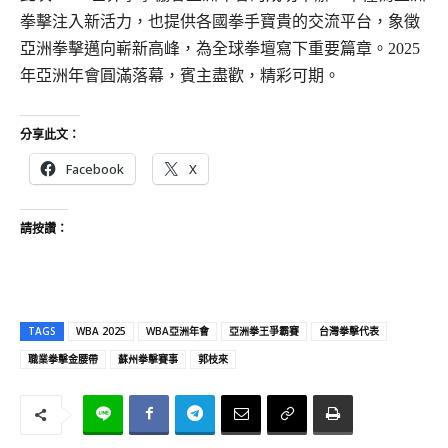
拳擊注入新活力，也提供各國拳手寶貴的交流平台，象徵
亞洲拳擊邁向嶄新高峰，為全球拳壇寫下重要篇章。2025
年亞洲年會圓滿落幕，賓主盡歡，精彩可期。
分享此文：
Facebook
X
請按讚：
TAGS
WBA 2025
WBA亞洲年會
亞洲拳王爭霸賽
台灣拳擊代表
職業拳擊金腰帶
蘇州拳擊賽事
郭枝來