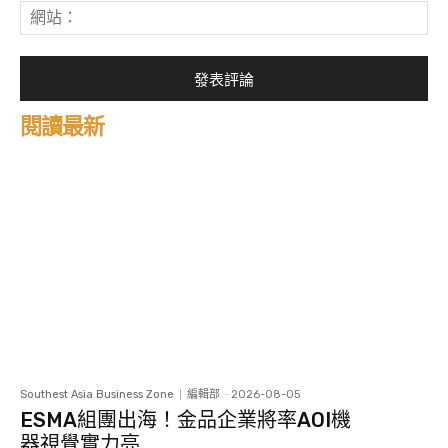
網
件
站
*
閱讀最新
Southest Asia Business Zone
編輯部
-
2026-08-05
ESMA組團出海！金品企業將率AOI機
器視覺實力亮...