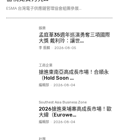
ESMA 台灣電子供應鏈管理協會組團參展...
娛樂
孟庭葦35週年巡演勇奪三項國際
大獎 戴利玲：讓世...
李 振麟
-
2026-08-05
工商企業
搶進東南亞高成長市場！合順永
（Hold Soon ...
編輯部
-
2026-08-04
Southest Asia Business Zone
2026搶進柬埔寨高成長市場！歐
大緯（Eurowe...
編輯部
-
2026-08-04
社團