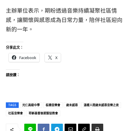
主辦單位表示，期盼透過音樂持續凝聚社區情
感，讓關懷與感恩成為日常力量，陪伴社區迎向
新的一年。
分享此文：
Facebook
X
請按讚：
TAGS
光仁高級中學
板橋音樂會
歲末感恩
溫暖人間歲末感恩音樂之夜
社區音樂會
耶穌基督後期聖徒教會