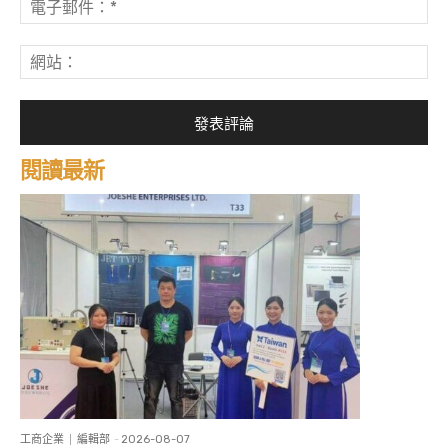
子
郵
網
件
站
*
閱讀最新
工商企業
編輯部
-
2026-08-07