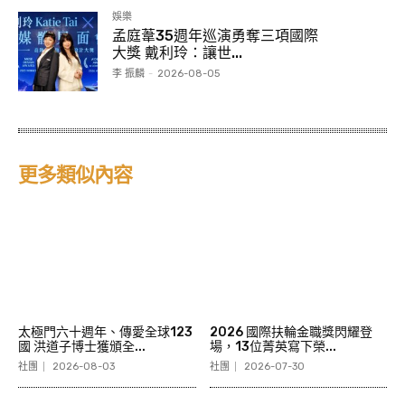
娛樂
孟庭葦35週年巡演勇奪三項國際
大獎 戴利玲：讓世...
李 振麟
-
2026-08-05
更多類似內容
太極門六十週年、傳愛全球123
2026 國際扶輪金職獎閃耀登
國 洪道子博士獲頒全...
場，13位菁英寫下榮...
社團
2026-08-03
社團
2026-07-30