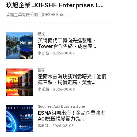
玖旭企業 JOESHE Enterprises L...
玖旭企業有限公司（JOESHE Ente...
產經
英特爾代工轉向先進製程、
Tower合作告終、成熟產...
李 訢愷
-
2026-08-07
國際
霍爾木茲海峽談判露曙光｜油價
連三跌、銅價走高、黃金...
李 振麟
-
2026-08-06
Southest Asia Business Zone
ESMA組團出海！金品企業將率
AOI機器視覺實力亮...
編輯部
-
2026-08-05