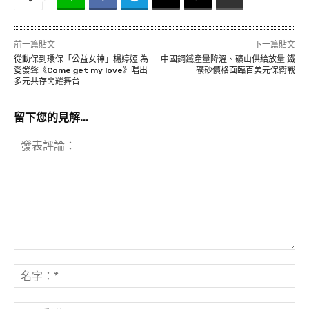
前一篇貼文
下一篇貼文
從動保到環保「公益女神」楊婷婭 為
中國鋼鐵產量降溫、礦山供給放量 鐵
愛發聲《Come get my love》唱出
礦砂價格面臨百美元保衛戰
多元共存閃耀舞台
留下您的見解...
發
表
名
評
字
論：
*
電