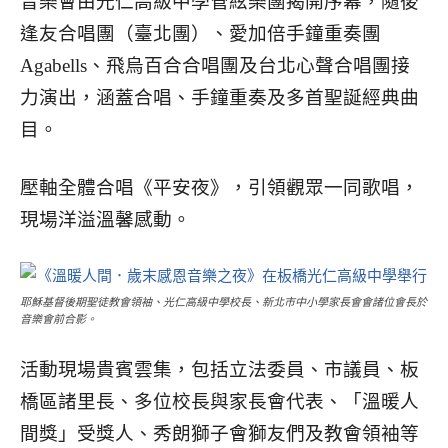
音樂會由光仁高級中學管絃樂團揭開序幕，隨後
逢友合唱團（臺北團）、愛加倍手鐘重奏團
Agabells、飛烏百合合唱團及台北心聲合唱團接
力演出，涵蓋合唱、手鐘重奏及多首聖誕經典曲
目。
壓軸全體合唱《平安夜》，引領觀眾一同歌唱，
現場洋溢溫馨感動。
耶穌基督後期聖徒教會領袖、光仁高級中學校長、新北市中小學家長會會諸位會長於
音樂會前合影。
活動現場貴賓雲集，包括立法委員、市議員、板
橋區諸里長、多位校長與家長會代表、「溫暖人
間獎」受獎人、秀朗獅子會獅友們及教會領袖等