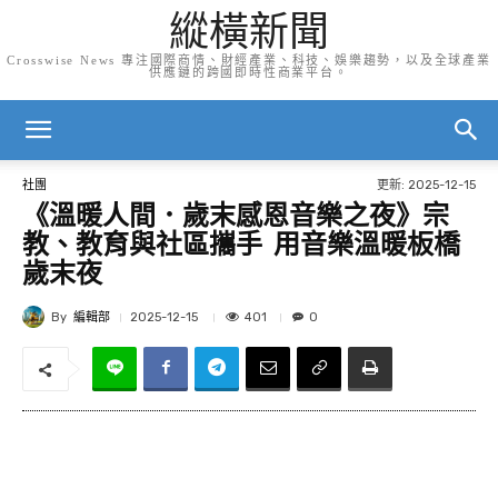
縱橫新聞
Crosswise News 專注國際商情、財經產業、科技、娛樂趨勢，以及全球產業
供應鏈的跨國即時性商業平台。
更新:
2025-12-15
社團
《溫暖人間．歲末感恩音樂之夜》宗
教、教育與社區攜手 用音樂溫暖板橋
歲末夜
By
編輯部
401
2025-12-15
0