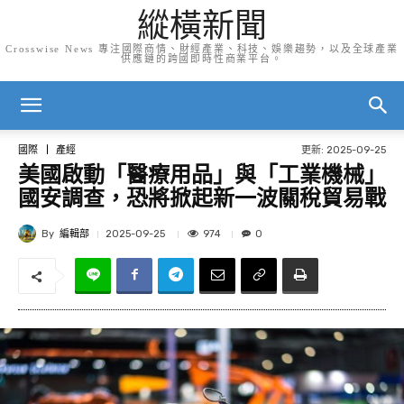
縱橫新聞
Crosswise News 專注國際商情、財經產業、科技、娛樂趨勢，以及全球產業
供應鏈的跨國即時性商業平台。
更新:
2025-09-25
國際
產經
美國啟動「醫療用品」與「工業機械」
國安調查，恐將掀起新一波關稅貿易戰
By
編輯部
974
2025-09-25
0