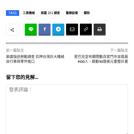
TAGS
工業機械
美國 232 調查
醫療設備
關稅
前一篇貼文
下一篇貼文
美國強迫勞動調查 扣押台灣巨大機械
星巴克宣布關閉數百家門市並裁員
自行車與零件進口
900人，啟動10億美元重整計畫
留下您的見解...