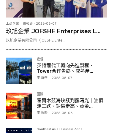
工商企業
編輯部
-
2026-08-07
玖旭企業 JOESHE Enterprises L...
玖旭企業有限公司（JOESHE Ente...
產經
英特爾代工轉向先進製程、
Tower合作告終、成熟產...
李 訢愷
-
2026-08-07
國際
霍爾木茲海峽談判露曙光｜油價
連三跌、銅價走高、黃金...
李 振麟
-
2026-08-06
Southest Asia Business Zone