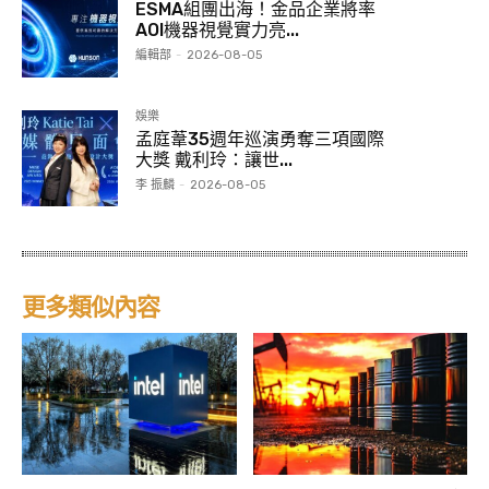
ESMA組團出海！金品企業將率
AOI機器視覺實力亮...
編輯部
-
2026-08-05
娛樂
孟庭葦35週年巡演勇奪三項國際
大獎 戴利玲：讓世...
李 振麟
-
2026-08-05
更多類似內容