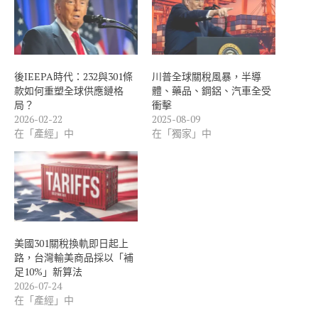
後IEEPA時代：232與301條
川普全球關稅風暴，半導
款如何重塑全球供應鏈格
體、藥品、鋼鋁、汽車全受
局？
衝擊
2026-02-22
2025-08-09
在「產經」中
在「獨家」中
美國301關稅換軌即日起上
路，台灣輸美商品採以「補
足10%」新算法
2026-07-24
在「產經」中