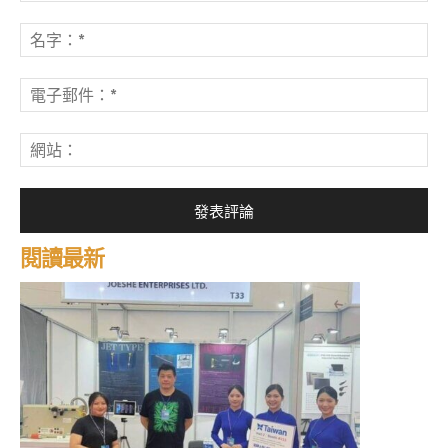
發
表
名
評
字
論：
*
電
子
郵
網
件
站
*
閱讀最新