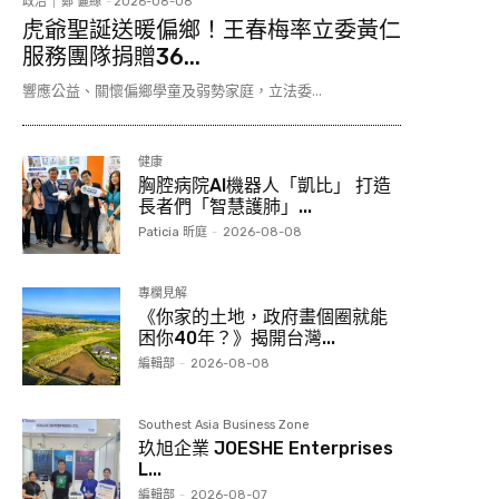
政治
鄭 儷絲
-
2026-08-08
虎爺聖誕送暖偏鄉！王春梅率立委黃仁
服務團隊捐贈36...
響應公益、關懷偏鄉學童及弱勢家庭，立法委...
健康
胸腔病院AI機器人「凱比」 打造
長者們「智慧護肺」...
Paticia 昕庭
-
2026-08-08
專欄見解
《你家的土地，政府畫個圈就能
困你40年？》揭開台灣...
編輯部
-
2026-08-08
Southest Asia Business Zone
玖旭企業 JOESHE Enterprises
L...
編輯部
-
2026-08-07