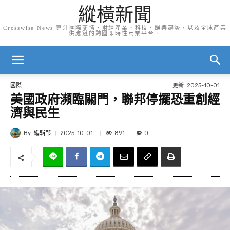
縱橫新聞
Crosswise News 專注國際商情、財經產業、科技、娛樂趨勢，以及全球產業
供應鏈的跨國即時性商業平台。
更新:
2025-10-01
國際
美國政府瀕臨關門，聯邦停擺恐重創經
濟與民生
By
編輯部
891
2025-10-01
0