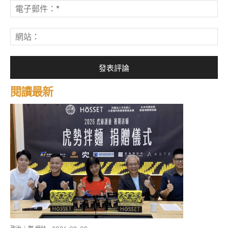
電
子
郵
網
件
站
*
閱讀最新