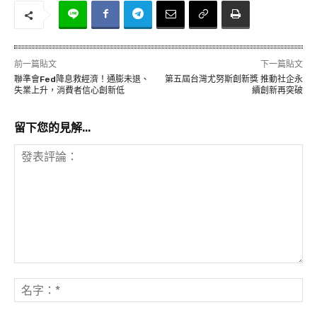
前一篇貼文
下一篇貼文
聯準會Fed降息救經濟！通膨未退、
第五屆台灣尤努斯創新獎 推動社企永
失業上升，消費者信心創新低
續創新再突破
留下您的見解...
發
表
名
評
字
論：
*