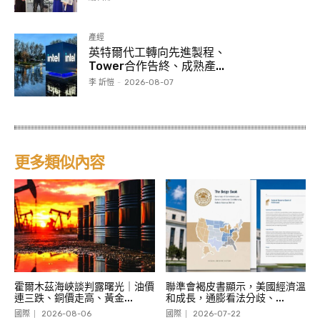
產經
英特爾代工轉向先進製程、
Tower合作告終、成熟產...
李 訢愷
-
2026-08-07
更多類似內容
霍爾木茲海峽談判露曙光｜油價
聯準會褐皮書顯示，美國經濟溫
連三跌、銅價走高、黃金...
和成長，通膨看法分歧、...
國際
2026-08-06
國際
2026-07-22