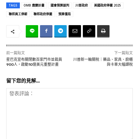
TAGS
OMB 應變計畫
國會預算談判
川普政府
美國政府停擺 2025
聯邦員工停薪
聯邦政府停擺
預算僵局
前一篇貼文
下一篇貼文
星巴克宣布關閉數百家門市並裁員
川普新一輪關稅｜藥品、家具、廚櫃
900人，啟動10億美元重整計畫
與卡車大幅課稅
留下您的見解...