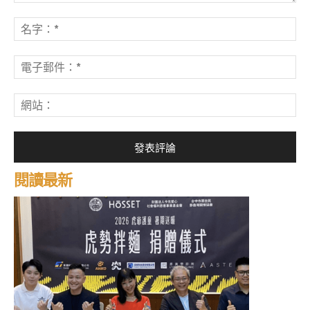
發
表
名
評
字
論：
*
電
子
郵
網
件
站
*
閱讀最新