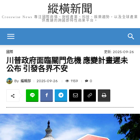
縱橫新聞
Crosswise News 專注國際商情、財經產業、科技、娛樂趨勢，以及全球產業
供應鏈的跨國即時性商業平台。
更新:
2025-09-26
國際
川普政府面臨關門危機 應變計畫遲未
公布 引發各界不安
By
編輯部
1159
2025-09-26
0