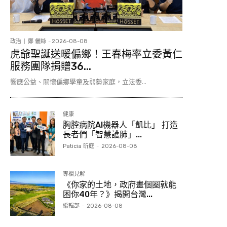
政治
鄭 儷絲
-
2026-08-08
虎爺聖誕送暖偏鄉！王春梅率立委黃仁
服務團隊捐贈36...
響應公益、關懷偏鄉學童及弱勢家庭，立法委...
健康
胸腔病院AI機器人「凱比」 打造
長者們「智慧護肺」...
Paticia 昕庭
-
2026-08-08
專欄見解
《你家的土地，政府畫個圈就能
困你40年？》揭開台灣...
編輯部
-
2026-08-08