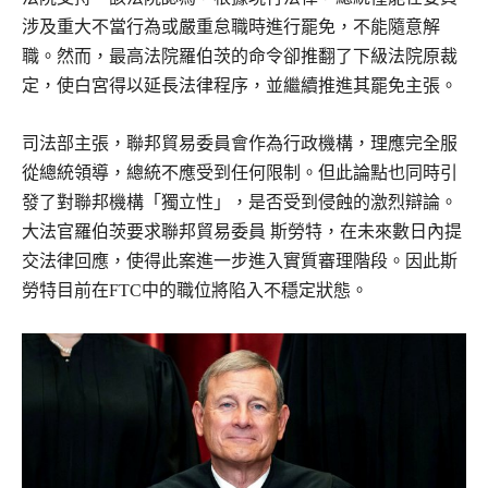
涉及重大不當行為或嚴重怠職時進行罷免，不能隨意解
職。然而，最高法院羅伯茨的命令卻推翻了下級法院原裁
定，使白宮得以延長法律程序，並繼續推進其罷免主張。
司法部主張，聯邦貿易委員會作為行政機構，理應完全服
從總統領導，總統不應受到任何限制。但此論點也同時引
發了對聯邦機構「獨立性」，是否受到侵蝕的激烈辯論。
大法官羅伯茨要求聯邦貿易委員 斯勞特，在未來數日內提
交法律回應，使得此案進一步進入實質審理階段。因此斯
勞特目前在FTC中的職位將陷入不穩定狀態。