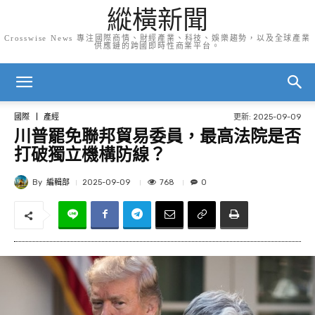
縱橫新聞
Crosswise News 專注國際商情、財經產業、科技、娛樂趨勢，以及全球產業
供應鏈的跨國即時性商業平台。
更新:
2025-09-09
國際
產經
川普罷免聯邦貿易委員，最高法院是否
打破獨立機構防線？
By
編輯部
768
2025-09-09
0