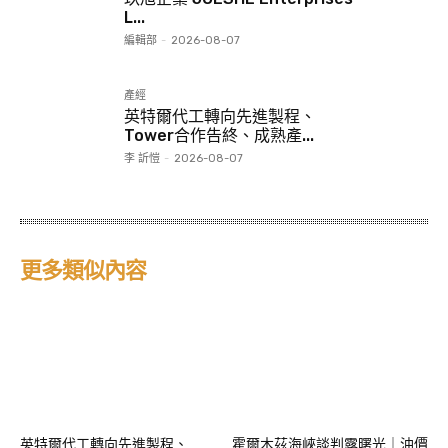
L...
編輯部
-
2026-08-07
產經
英特爾代工轉向先進製程、
Tower合作告終、成熟產...
李 訢愷
-
2026-08-07
更多類似內容
英特爾代工轉向先進製程、
霍爾木茲海峽談判露曙光｜油價