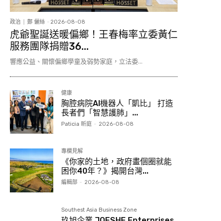
政治
鄭 儷絲
-
2026-08-08
虎爺聖誕送暖偏鄉！王春梅率立委黃仁
服務團隊捐贈36...
響應公益、關懷偏鄉學童及弱勢家庭，立法委...
健康
胸腔病院AI機器人「凱比」 打造
長者們「智慧護肺」...
Paticia 昕庭
-
2026-08-08
專欄見解
《你家的土地，政府畫個圈就能
困你40年？》揭開台灣...
編輯部
-
2026-08-08
Southest Asia Business Zone
玖旭企業 JOESHE Enterprises