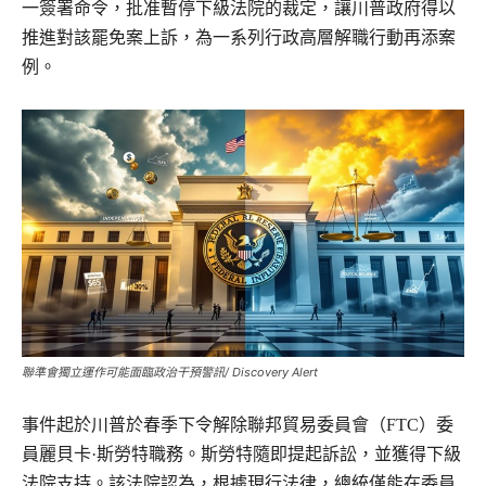
一簽署命令，批准暫停下級法院的裁定，讓川普政府得以
推進對該罷免案上訴，為一系列行政高層解職行動再添案
例。
聯準會獨立運作可能面臨政治干預警訊/ Discovery Alert
事件起於川普於春季下令解除聯邦貿易委員會（FTC）委
員麗貝卡·斯勞特職務。斯勞特隨即提起訴訟，並獲得下級
法院支持。該法院認為，根據現行法律，總統僅能在委員