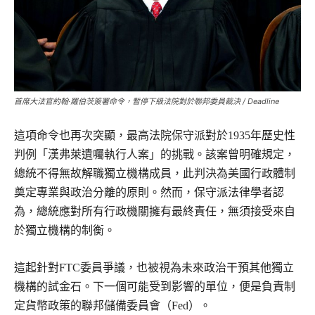
首席大法官約翰·羅伯茨簽署命令，暫停下級法院對於聯邦委員裁決 / Deadline
這項命令也再次突顯，最高法院保守派對於1935年歷史性
判例「漢弗萊遺囑執行人案」的挑戰。該案曾明確規定，
總統不得無故解職獨立機構成員，此判決為美國行政體制
奠定專業與政治分離的原則。然而，保守派法律學者認
為，總統應對所有行政機關擁有最終責任，無須接受來自
於獨立機構的制衡。
這起針對FTC委員爭議，也被視為未來政治干預其他獨立
機構的試金石。下一個可能受到影響的單位，便是負責制
定貨幣政策的聯邦儲備委員會（Fed）。