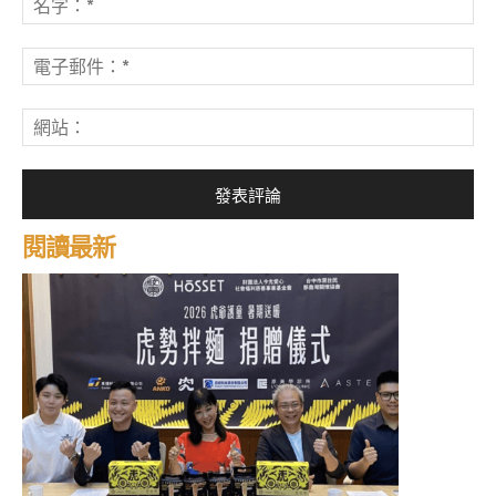
評
字
論：
*
電
子
郵
網
件
站
*
閱讀最新