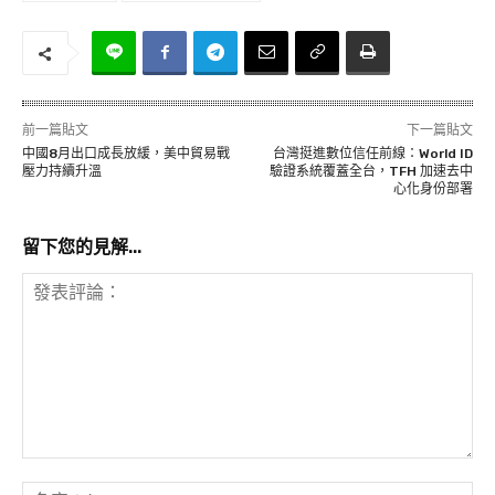
前一篇貼文
下一篇貼文
中國8月出口成長放緩，美中貿易戰
台灣挺進數位信任前線：World ID
壓力持續升溫
驗證系統覆蓋全台，TFH 加速去中
心化身份部署
留下您的見解...
發
表
名