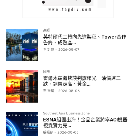
產經
英特爾代工轉向先進製程、Tower合作
告終、成熟產...
李 訢愷
-
2026-08-07
國際
霍爾木茲海峽談判露曙光｜油價連三
跌、銅價走高、黃金...
李 振麟
-
2026-08-06
Southest Asia Business Zone
ESMA組團出海！金品企業將率AOI機器
視覺實力亮...
編輯部
-
2026-08-05