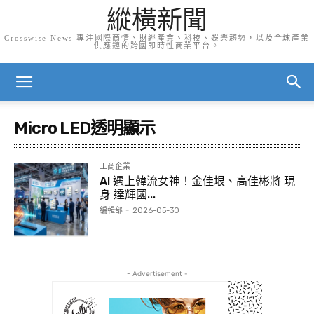
縱橫新聞
Crosswise News 專注國際商情、財經產業、科技、娛樂趨勢，以及全球產業
供應鏈的跨國即時性商業平台。
Micro LED透明顯示
工商企業
AI 遇上韓流女神！金佳垠、高佳彬將 現
身 達輝國...
編輯部
-
2026-05-30
- Advertisement -