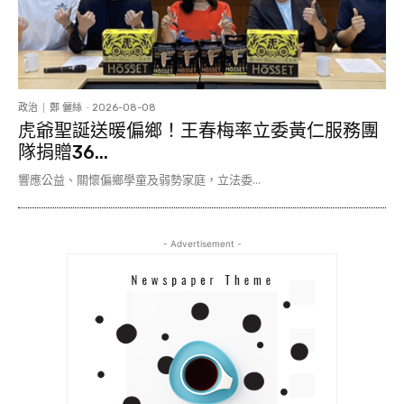
政治
鄭 儷絲
-
2026-08-08
虎爺聖誕送暖偏鄉！王春梅率立委黃仁服務團
隊捐贈36...
響應公益、關懷偏鄉學童及弱勢家庭，立法委...
- Advertisement -