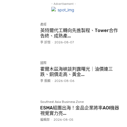
- Advertisement -
產經
英特爾代工轉向先進製程、Tower合作
告終、成熟產...
李 訢愷
-
2026-08-07
國際
霍爾木茲海峽談判露曙光｜油價連三
跌、銅價走高、黃金...
李 振麟
-
2026-08-06
Southest Asia Business Zone
ESMA組團出海！金品企業將率AOI機器
視覺實力亮...
編輯部
-
2026-08-05