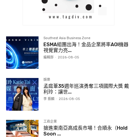
Southest Asia Business Zone
ESMA組團出海！金品企業將率AOI機器
視覺實力亮...
編輯部
-
2026-08-05
娛樂
孟庭葦35週年巡演勇奪三項國際大獎 戴
利玲：讓世...
李 振麟
-
2026-08-05
工商企業
搶進東南亞高成長市場！合順永（Hold
Soon ...