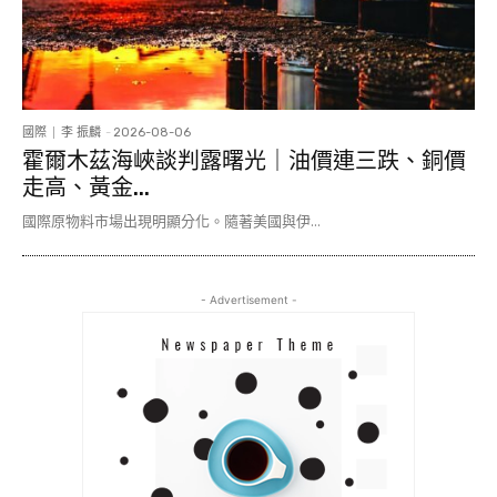
國際
李 振麟
-
2026-08-06
霍爾木茲海峽談判露曙光｜油價連三跌、銅價
走高、黃金...
國際原物料市場出現明顯分化。隨著美國與伊...
- Advertisement -