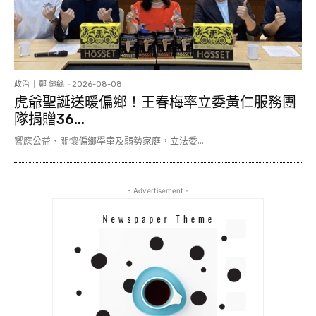
政治
鄭 儷絲
-
2026-08-08
虎爺聖誕送暖偏鄉！王春梅率立委黃仁服務團
隊捐贈36...
響應公益、關懷偏鄉學童及弱勢家庭，立法委...
- Advertisement -