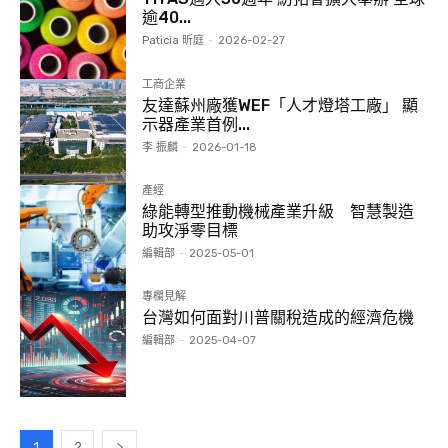
逾40...
Paticia 昕庭
-
2026-02-27
工商企業
友達蘇州廠獲WEF「人才燈塔工廠」 顯
示器產業首例...
李 振麟
-
2026-01-18
產經
綠能轉型推動機械產業升級 智慧製造
助攻淨零目標
編輯部
-
2025-05-01
專欄見解
台灣如何面對川普關稅造成的經濟危機
編輯部
-
2025-04-07
1
2