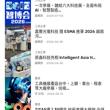
工商企業
一次參展，鏈結六大科技展，全面布局
AI、智慧製造...
編輯部
-
2026-07-06
工商企業
嘉豐光電科技 隨 ESMA 進軍 2026 越南
河...
編輯部
-
2026-06-30
工商企業
原鑫科技亮相 Intelligent Asia H...
編輯部
-
2026-06-30
產經
工具機展重返台中，上銀、東台、程泰
等大廠參展，估吸...
李 訢愷
-
2026-05-12
產經
TITAS邁入30週年 紡拓會擴大舉辦 全球