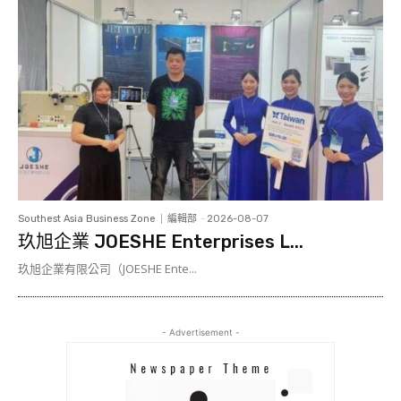
Southest Asia Business Zone
編輯部
-
2026-08-07
玖旭企業 JOESHE Enterprises L...
玖旭企業有限公司（JOESHE Ente...
- Advertisement -