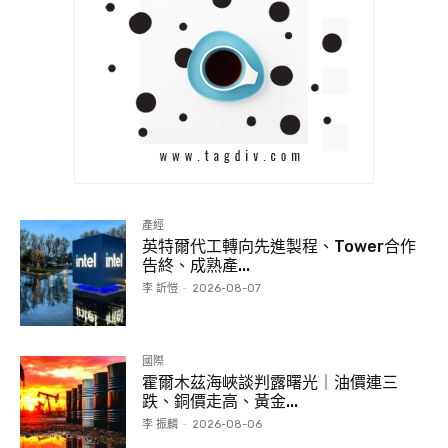
產經
英特爾代工轉向先進製程、Tower合作
告終、成熟產...
李 訢愷
-
2026-08-07
國際
霍爾木茲海峽談判露曙光｜油價連三
跌、銅價走高、黃金...
李 振麟
-
2026-08-06