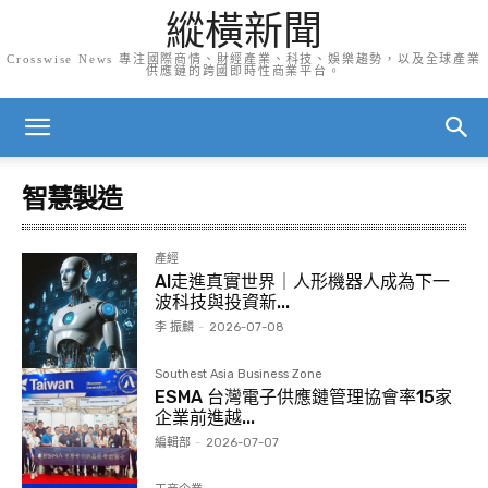
縱橫新聞
Crosswise News 專注國際商情、財經產業、科技、娛樂趨勢，以及全球產業
供應鏈的跨國即時性商業平台。
智慧製造
產經
AI走進真實世界｜人形機器人成為下一
波科技與投資新...
李 振麟
-
2026-07-08
Southest Asia Business Zone
ESMA 台灣電子供應鏈管理協會率15家
企業前進越...
編輯部
-
2026-07-07