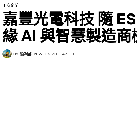
工商企業
嘉豐光電科技 隨 E
緣 AI 與智慧製造商
By
編輯部
49
2026-06-30
0