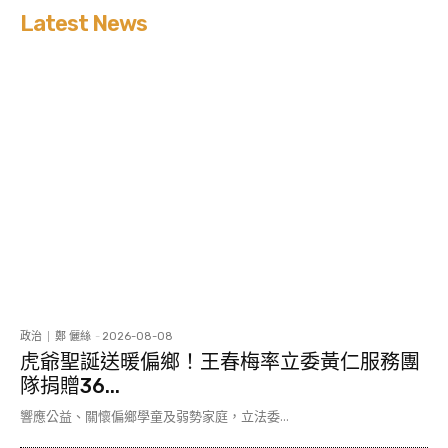
Latest News
政治
鄭 儷絲
-
2026-08-08
虎爺聖誕送暖偏鄉！王春梅率立委黃仁服務團
隊捐贈36...
響應公益、關懷偏鄉學童及弱勢家庭，立法委...