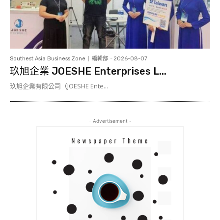
Southest Asia Business Zone
編輯部
-
2026-08-07
玖旭企業 JOESHE Enterprises L...
玖旭企業有限公司（JOESHE Ente...
- Advertisement -