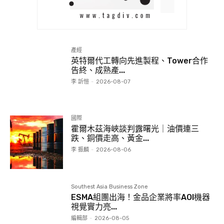
產經
英特爾代工轉向先進製程、Tower合作
告終、成熟產...
李 訢愷
-
2026-08-07
國際
霍爾木茲海峽談判露曙光｜油價連三
跌、銅價走高、黃金...
李 振麟
-
2026-08-06
Southest Asia Business Zone
ESMA組團出海！金品企業將率AOI機器
視覺實力亮...
編輯部
-
2026-08-05