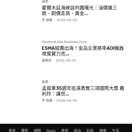
國際
霍爾木茲海峽談判露曙光｜油價連三
跌、銅價走高、黃金...
李 振麟
-
2026-08-06
Southest Asia Business Zone
ESMA組團出海！金品企業將率AOI機器
視覺實力亮...
編輯部
-
2026-08-05
娛樂
孟庭葦35週年巡演勇奪三項國際大獎 戴
利玲：讓世...
李 振麟
-
2026-08-05
首頁
獨家
國際
News
產經
政治
科技
健康
生活