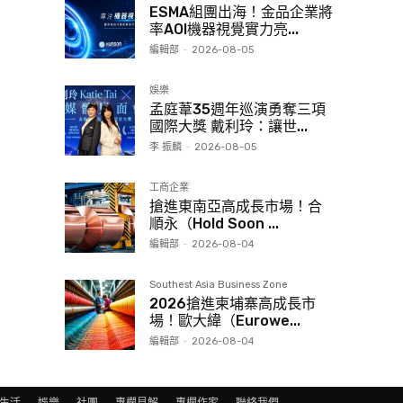
ESMA組團出海！金品企業將
率AOI機器視覺實力亮...
編輯部
-
2026-08-05
娛樂
孟庭葦35週年巡演勇奪三項
國際大獎 戴利玲：讓世...
李 振麟
-
2026-08-05
工商企業
搶進東南亞高成長市場！合
順永（Hold Soon ...
編輯部
-
2026-08-04
Southest Asia Business Zone
2026搶進柬埔寨高成長市
場！歐大緯（Eurowe...
編輯部
-
2026-08-04
生活
娛樂
社團
專欄見解
專欄作家
聯絡我們