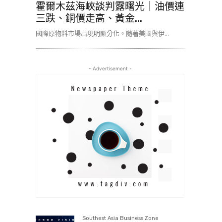
霍爾木茲海峽談判露曙光｜油價連
三跌、銅價走高、黃金...
國際原物料市場出現明顯分化。隨著美國與伊...
- Advertisement -
Southest Asia Business Zone