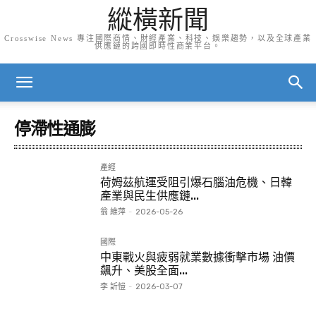
縱橫新聞
Crosswise News 專注國際商情、財經產業、科技、娛樂趨勢，以及全球產業
供應鏈的跨國即時性商業平台。
停滯性通膨
產經
荷姆茲航運受阻引爆石腦油危機、日韓
產業與民生供應鏈...
翁 維萍
-
2026-05-26
國際
中東戰火與疲弱就業數據衝擊市場 油價
飆升、美股全面...
李 訢愷
-
2026-03-07