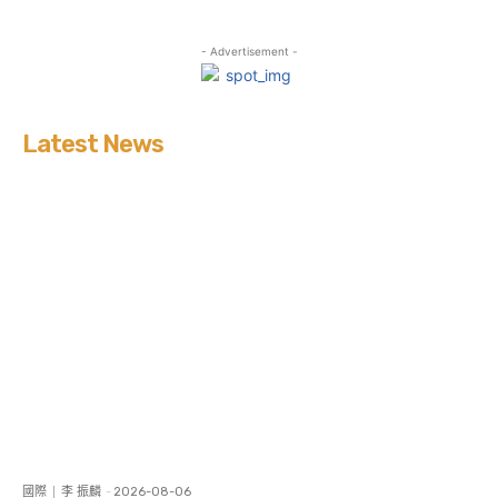
- Advertisement -
Latest News
國際
李 振麟
-
2026-08-06