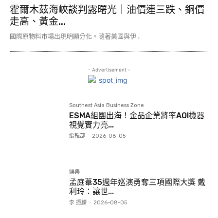
霍爾木茲海峽談判露曙光｜油價連三跌、銅價
走高、黃金...
國際原物料市場出現明顯分化。隨著美國與伊...
- Advertisement -
Southest Asia Business Zone
ESMA組團出海！金品企業將率AOI機器
視覺實力亮...
編輯部
-
2026-08-05
娛樂
孟庭葦35週年巡演勇奪三項國際大獎 戴
利玲：讓世...
李 振麟
-
2026-08-05