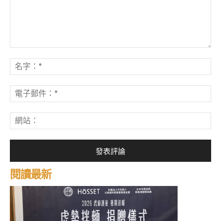
發
表
名
評
字
論：
*
電
子
郵
網
件
站
*
閱讀最新