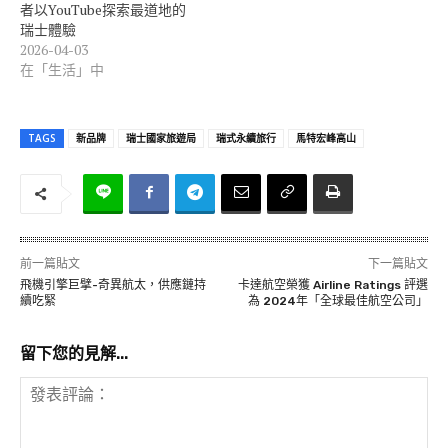
者以YouTube探索最道地的
瑞士體驗
2026-04-03
在「生活」中
TAGS
新品牌
瑞士國家旅遊局
瑞式永續旅行
馬特宏峰高山
前一篇貼文
下一篇貼文
飛機引擎巨擘-奇異航太，供應鏈持
卡達航空榮獲 Airline Ratings 評選
續吃緊
為 2024年「全球最佳航空公司」
留下您的見解...