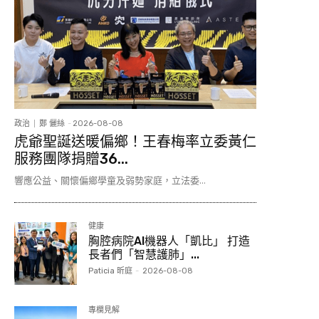
政治
鄭 儷絲
-
2026-08-08
虎爺聖誕送暖偏鄉！王春梅率立委黃仁
服務團隊捐贈36...
響應公益、關懷偏鄉學童及弱勢家庭，立法委...
健康
胸腔病院AI機器人「凱比」 打造
長者們「智慧護肺」...
Paticia 昕庭
-
2026-08-08
專欄見解