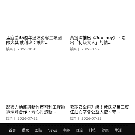
孟庭葦35週年巡演勇奪三項國
黃挺瑋推出《Journey》、唱
際大獎 戴利玲：讓世...
出「初級大人」的情...
娛樂
2026-08-05
娛樂
2026-07-25
影響力動能與新竹市可利工程師
暑期安全再升級！黃氏兄弟三度
排球隊合作，齊心打造新...
任紅心字會公益大使、守...
娛樂
2026-07-22
娛樂
2026-07-22
首頁
獨家
國際
News
產經
政治
科技
健康
生活