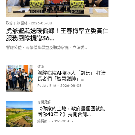
政治
鄭 儷絲
-
2026-08-08
虎爺聖誕送暖偏鄉！王春梅率立委黃仁
服務團隊捐贈36...
響應公益、關懷偏鄉學童及弱勢家庭，立法委...
健康
胸腔病院AI機器人「凱比」 打造
長者們「智慧護肺」...
Paticia 昕庭
-
2026-08-08
專欄見解
《你家的土地，政府畫個圈就能
困你40年？》揭開台灣...
編輯部
-
2026-08-08