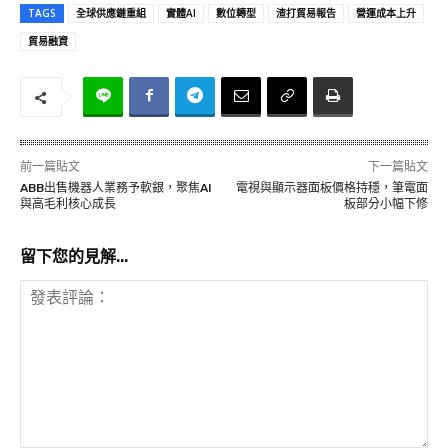
TAGS
全球供應鏈重組
實體AI
數位轉型
渣打貿易報告
營運成本上升
貿易融資
前一篇貼文
下一篇貼文
ABB出售機器人業務予軟銀，聚焦AI
電視與顯示器面板價格持穩，筆電面
與高毛利核心成長
板部分小幅下修
留下您的見解...