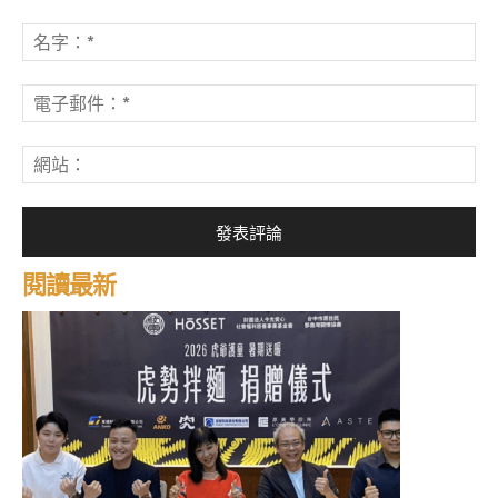
發
表
名
評
字
論：
*
電
子
郵
網
件
站
*
閱讀最新