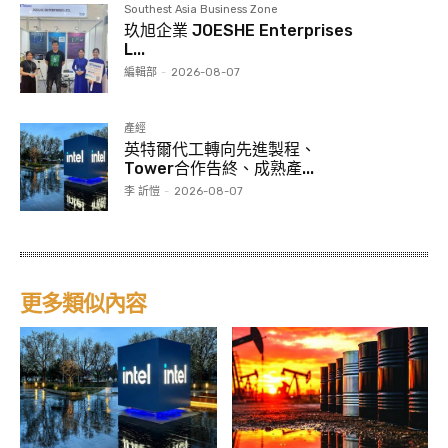
Southest Asia Business Zone
玖旭企業 JOESHE Enterprises
L...
編輯部
-
2026-08-07
產經
英特爾代工轉向先進製程、
Tower合作告終、成熟產...
李 訢愷
-
2026-08-07
更多類似內容