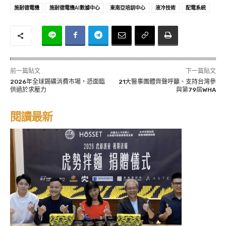
施耐德電機
施耐德電機AI數據中心
東南亞培訓中心
液冷技術
配電系統
前一篇貼文
下一篇貼文
2026年全球錫礦消費市場，恐面臨
21大醫事團體齊聲呼籲、支持台灣參
供過於求壓力
與第79屆WHA
閱讀最新