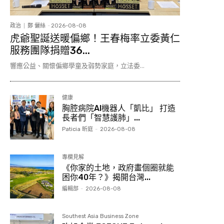
政治
鄭 儷絲
-
2026-08-08
虎爺聖誕送暖偏鄉！王春梅率立委黃仁
服務團隊捐贈36...
響應公益、關懷偏鄉學童及弱勢家庭，立法委...
健康
胸腔病院AI機器人「凱比」 打造
長者們「智慧護肺」...
Paticia 昕庭
-
2026-08-08
專欄見解
《你家的土地，政府畫個圈就能
困你40年？》揭開台灣...
編輯部
-
2026-08-08
Southest Asia Business Zone