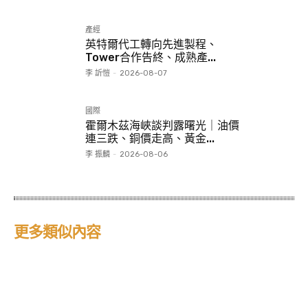
產經
英特爾代工轉向先進製程、
Tower合作告終、成熟產...
李 訢愷
-
2026-08-07
國際
霍爾木茲海峽談判露曙光｜油價
連三跌、銅價走高、黃金...
李 振麟
-
2026-08-06
更多類似內容