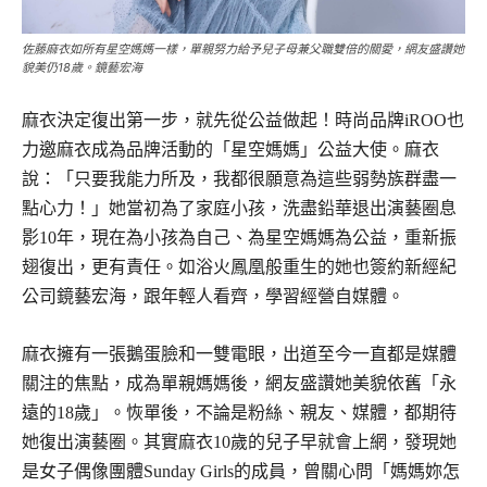
佐藤麻衣如所有星空媽媽一樣，單親努力給予兒子母兼父職雙倍的關愛，網友盛讚她
貌美仍18歲。鏡藝宏海
麻衣決定復出第一步，就先從公益做起！時尚品牌iROO也
力邀麻衣成為品牌活動的「星空媽媽」公益大使。麻衣
說：「只要我能力所及，我都很願意為這些弱勢族群盡一
點心力！」她當初為了家庭小孩，洗盡鉛華退出演藝圈息
影10年，現在為小孩為自己、為星空媽媽為公益，重新振
翅復出，更有責任。如浴火鳳凰般重生的她也簽約新經紀
公司鏡藝宏海，跟年輕人看齊，學習經營自媒體。
麻衣擁有一張鵝蛋臉和一雙電眼，出道至今一直都是媒體
關注的焦點，成為單親媽媽後，網友盛讚她美貌依舊「永
遠的18歲」。恢單後，不論是粉絲、親友、媒體，都期待
她復出演藝圈。其實麻衣10歲的兒子早就會上網，發現她
是女子偶像團體Sunday Girls的成員，曾關心問「媽媽妳怎