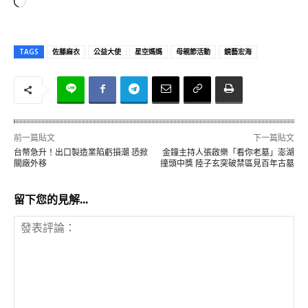
正
在
載
TAGS
佐藤麻衣
公益大使
星空媽媽
母親節活動
鏡藝宏海
入
.
.
.
前一篇貼文
下一篇貼文
台幣急升！出口製造業陷虧損潮 恐掀
金鐘主持人張啟樂「看你老墓」澎湖
關廠外移
撞頭中獎 陸子玄突破禁區見百年古墓
留下您的見解...