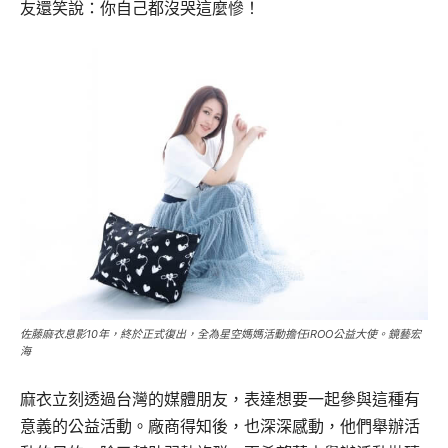
友還笑說：你自己都沒哭這麼慘！
佐藤麻衣息影10年，終於正式復出，全為星空媽媽活動擔任iROO公益大使。鏡藝宏
海
麻衣立刻透過台灣的媒體朋友，表達想要一起參與這種有
意義的公益活動。廠商得知後，也深深感動，他們舉辦活