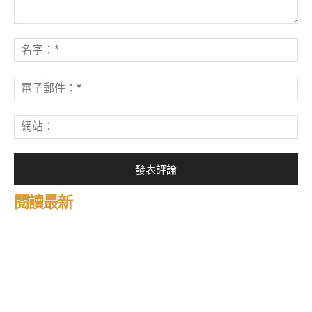
發
表
名
評
字
論：
*
電
子
郵
網
件
站
*
閱讀最新