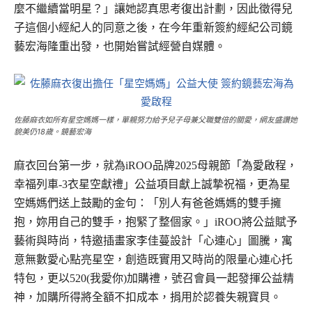
麼不繼續當明星？」讓她認真思考復出計劃，因此徵得兒
子這個小經紀人的同意之後，在今年重新簽約經紀公司鏡
藝宏海隆重出發，也開始嘗試經營自媒體。
佐藤麻衣如所有星空媽媽一樣，單親努力給予兒子母兼父職雙倍的關愛，網友盛讚她
貌美仍18歲。鏡藝宏海
麻衣回台第一步，就為iROO品牌2025母親節「為愛啟程，
幸福列車-3衣星空獻禮」公益項目獻上誠摯祝福，更為星
空媽媽們送上鼓勵的金句：「別人有爸爸媽媽的雙手擁
抱，妳用自己的雙手，抱緊了整個家。」
iROO將公益賦予
藝術與時尚，特邀插畫家李佳蔓設計「心連心」圖騰，寓
意無數愛心點亮星空，創造既實用又時尚的限量心連心托
特包，更以520(我愛你)加購禮，號召會員一起發揮公益精
神，加購所得將全額不扣成本，捐用於認養失親寶貝。