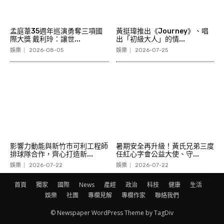
孟庭葦35週年巡演勇奪三項國
黃挺瑋推出《Journey》、唱
際大獎 戴利玲：讓世...
出「初級大人」的情...
娛樂
2026-08-05
娛樂
2026-07-25
影響力動能與新竹市可利工程師
暑期安全再升級！黃氏兄弟三度
排球隊合作，齊心打造新...
任紅心字會公益大使、守...
娛樂
2026-07-22
娛樂
2026-07-22
首頁
獨家
國際
News
產經
政治
科技
健康
生活
娛樂
社團
專欄見解
專欄作家
聯絡我們
© Newspaper WordPress Theme by TagDiv