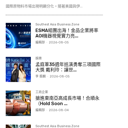
國際原物料市場出現明顯分化。隨著美國與伊...
Southest Asia Business Zone
ESMA組團出海！金品企業將率
AOI機器視覺實力亮...
編輯部
-
2026-08-05
娛樂
孟庭葦35週年巡演勇奪三項國際
大獎 戴利玲：讓世...
李 振麟
-
2026-08-05
工商企業
搶進東南亞高成長市場！合順永
（Hold Soon ...
編輯部
-
2026-08-04
Southest Asia Business Zone