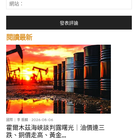
網
件
站
*
閱讀最新
國際
李 振麟
-
2026-08-06
霍爾木茲海峽談判露曙光｜油價連三
跌、銅價走高、黃金...