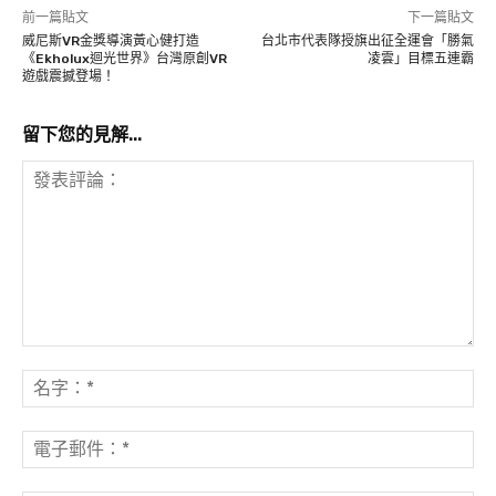
前一篇貼文
下一篇貼文
威尼斯VR金獎導演黃心健打造
台北市代表隊授旗出征全運會「勝氣
《Ekholux迴光世界》台灣原創VR
凌雲」目標五連霸
遊戲震撼登場！
留下您的見解...
發
表
名
評
字
論：
*
電
子
郵