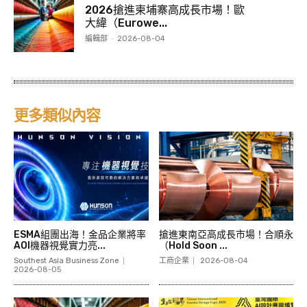
2026搶進柬埔寨高成長市場！歐
大緯（Eurowe...
編輯部
-
2026-08-04
更多類似內容
ESMA組團出海！金品企業將率
搶進東南亞高成長市場！合順永
AOI機器視覺實力亮...
（Hold Soon ...
Southest Asia Business Zone
工商企業
2026-08-04
2026-08-05