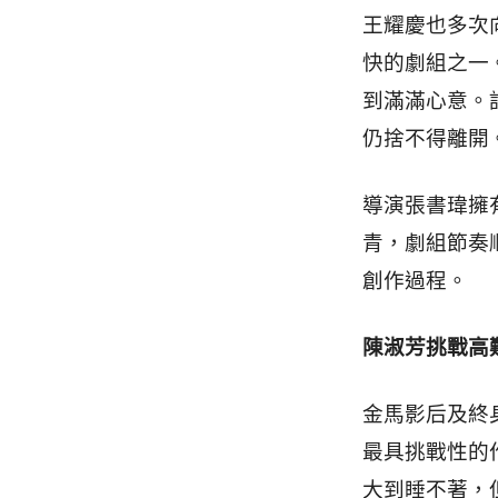
王耀慶也多次
快的劇組之一
到滿滿心意。
仍捨不得離開
導演張書瑋擁
青，劇組節奏
創作過程。
陳淑芳挑戰高
金馬影后及終
最具挑戰性的
大到睡不著，