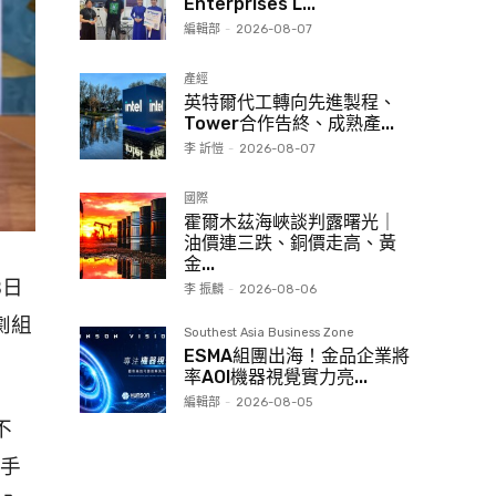
Enterprises L...
編輯部
-
2026-08-07
產經
英特爾代工轉向先進製程、
Tower合作告終、成熟產...
李 訢愷
-
2026-08-07
國際
霍爾木茲海峽談判露曙光｜
油價連三跌、銅價走高、黃
金...
8日
李 振麟
-
2026-08-06
劇組
Southest Asia Business Zone
ESMA組團出海！金品企業將
率AOI機器視覺實力亮...
編輯部
-
2026-08-05
不
手