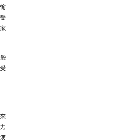
愉
受
家
到殺
受
來
力
演