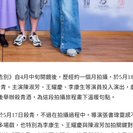
告別》自4月中旬開鏡後，歷經約一個月拍攝，於5月1
殺青。主演陳淑芳、王耀慶、李康生等演員投入演出，
後舉辦殺青酒，為這段拍攝旅程畫下溫暖句點。
於5月17日殺青，不過在拍攝過程中，導演張書瑋靈感
多場戲，也特別為李康生、王耀慶與陳淑芳加拍關鍵對