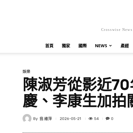
Crosswis
首頁
獨家
國際
NEWS
產經
娛樂
陳淑芳從影近7
慶、李康生加拍
By
翁 維萍
54
0
2026-05-21