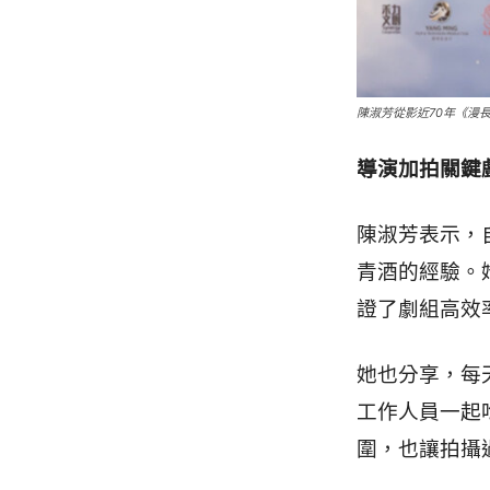
陳淑芳從影近70年《漫
導演加拍關鍵
陳淑芳表示，
青酒的經驗。
證了劇組高效
她也分享，每
工作人員一起
圍，也讓拍攝