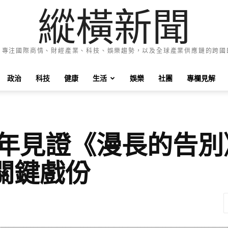
縱橫新聞
e News 專注國際商情、財經產業、科技、娛樂趨勢，以及全球產業供應鏈的跨
政治
科技
健康
生活
娛樂
社團
專欄見解
0年見證《漫長的告
關鍵戲份