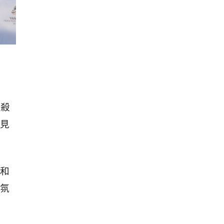
喝殺
見
和
氛