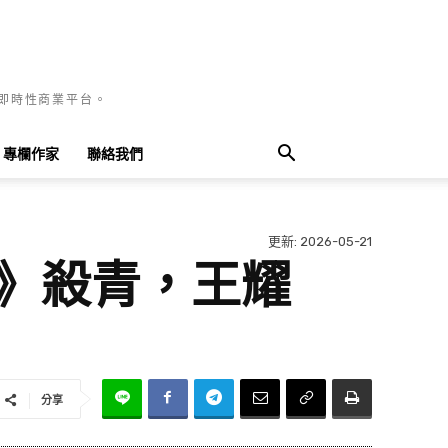
國即時性商業平台。
專欄作家
聯絡我們
更新:
2026-05-21
別》殺青，王耀
分享