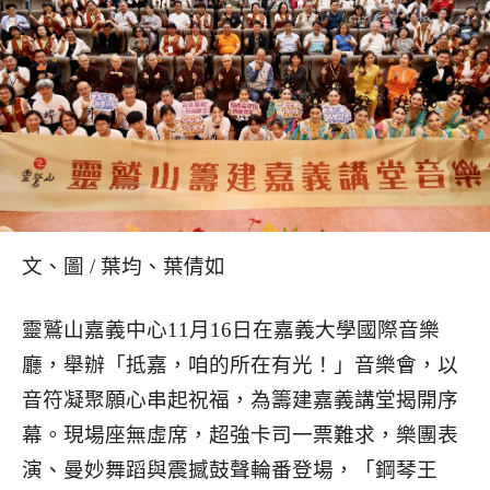
文、圖 / 葉均、葉倩如
靈鷲山嘉義中心11月16日在嘉義大學國際音樂
廳，舉辦「抵嘉，咱的所在有光！」音樂會，以
音符凝聚願心串起祝福，為籌建嘉義講堂揭開序
幕。現場座無虛席，超強卡司一票難求，樂團表
演、曼妙舞蹈與震撼鼓聲輪番登場，「鋼琴王