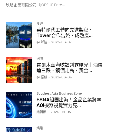
玖旭企業有限公司（JOESHE Ente...
產經
英特爾代工轉向先進製程、
Tower合作告終、成熟產...
李 訢愷
-
2026-08-07
國際
霍爾木茲海峽談判露曙光｜油價
連三跌、銅價走高、黃金...
李 振麟
-
2026-08-06
Southest Asia Business Zone
ESMA組團出海！金品企業將率
AOI機器視覺實力亮...
編輯部
-
2026-08-05
娛樂