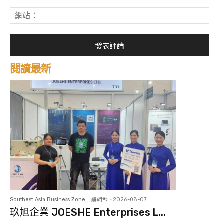
郵
網
件
站
*
閱讀最新
Southest Asia Business Zone
編輯部
-
2026-08-07
玖旭企業 JOESHE Enterprises L...