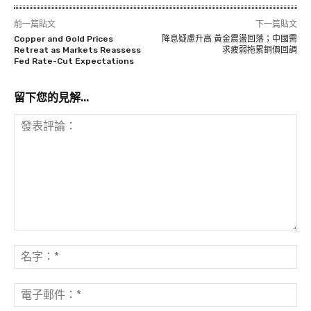
前一篇貼文
下一篇貼文
Copper and Gold Prices
降息疑慮升高 黃金震盪回落；中國需
Retreat as Markets Reassess
求疲弱拖累銅價回調
Fed Rate-Cut Expectations
留下您的見解...
發
表
名
評
字
論：
*
電
子