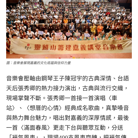
圖：音樂會展現嘉義的文化底蘊與信仰力量
音樂會壓軸由鋼琴王子陳冠宇的古典深情、台語
天后張秀卿的熱力接力演出，古典與流行交織，
現場掌聲不斷。張秀卿一首接一首演唱〈車
站〉、〈想厝的心情〉經典成名歌曲，真摯嗓音
與熱力舞台魅力，唱出對嘉義的深厚情感，最後
一首〈滿面春風〉更走下台與聽眾互動，分送
「福氣風車」，現場400支風車齊轉，把福氣傳