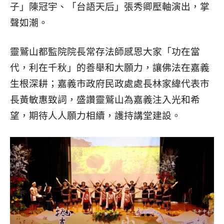
子」陳冠宇、「台語天后」張秀卿壓軸演出，掌
聲如潮。
靈鷲山都監院院長常存法師感恩大家「功在當
代，利在千秋」的善舉和大願力，讓佛法在嘉義
生根深耕；嘉義市政府民政處處長林家緯代表市
長黃敏惠致詞，盛讚靈鷲山為嘉義注入光和希
望，期待人人願力相續，護持講堂建設。