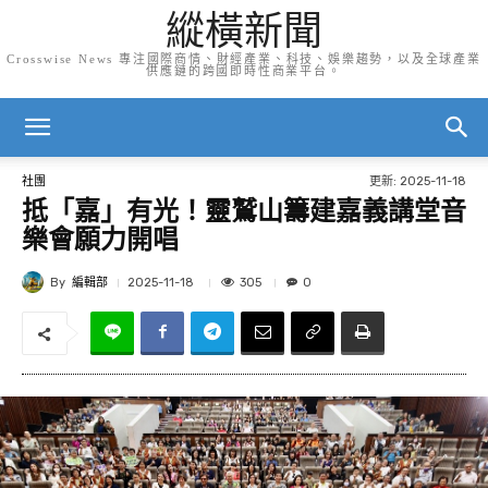
縱橫新聞
Crosswise News 專注國際商情、財經產業、科技、娛樂趨勢，以及全球產業
供應鏈的跨國即時性商業平台。
更新:
2025-11-18
社團
抵「嘉」有光！靈鷲山籌建嘉義講堂音
樂會願力開唱
By
編輯部
305
2025-11-18
0