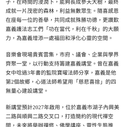
子，在時間的浸潤下，能夠長成參天大樹，最終
成就一片茂密的森林，利益無數眾生。隨喜感恩
在座每一位的善舉，共同成就殊勝功德，更讚歎
嘉義護法志工們「功在當代，利在千秋」的大願
力，為嘉義增添一處福田和淨化心靈的空間。
音樂會現場貴賓雲集，市府、議會、企業與學界
齊聚一堂，以行動支持籌建嘉義講堂。曾在嘉義
女中唸過3年書的監院寶曜法師分享，嘉義是他
第2個故鄉，心道法師希望用「慈悲喜捨」的四
無量心建設講堂。
新講堂預計2027年啟用，位於嘉義市湖子內興美
二路與順興二路交叉口，打造簡約的現代禪空
間，未來將舉辦禪修、佛學講座、靈性生態推