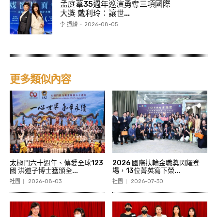
孟庭葦35週年巡演勇奪三項國際
大獎 戴利玲：讓世...
李 振麟
-
2026-08-05
更多類似內容
太極門六十週年、傳愛全球123
2026 國際扶輪金職獎閃耀登
國 洪道子博士獲頒全...
場，13位菁英寫下榮...
社團
2026-08-03
社團
2026-07-30