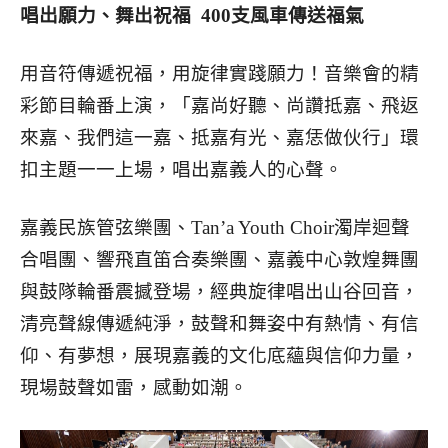
唱出願力、舞出祝福 400
支風車傳送福氣
用音符傳遞祝福，用旋律實踐願力！音樂會的精
彩節目輪番上演，「嘉尚好聽、尚讚抵嘉、飛返
來嘉、我們這一嘉、抵嘉有光、嘉恁做伙行」環
扣主題一一上場，唱出嘉義人的心聲。
嘉義民族管弦樂團、Tan’a Youth Choir濁岸迴聲
合唱團、響飛直笛合奏樂團、嘉義中心敦煌舞團
與鼓隊輪番震撼登場，經典旋律唱出山谷回音，
清亮聲線傳遞純淨，鼓聲和舞姿中有熱情、有信
仰、有夢想，展現嘉義的文化底蘊與信仰力量，
現場鼓聲如雷，感動如潮。