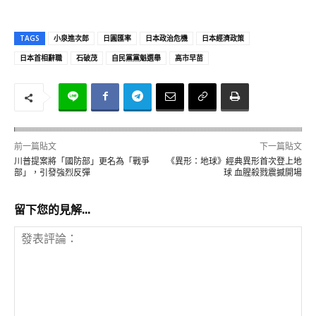
TAGS
小泉進次郎
日圓匯率
日本政治危機
日本經濟政策
日本首相辭職
石破茂
自民黨黨魁選舉
高市早苗
前一篇貼文
下一篇貼文
川普提案將「國防部」更名為「戰爭
《異形：地球》經典異形首次登上地
部」，引發強烈反彈
球 血腥殺戮震撼開場
留下您的見解...