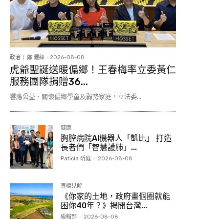
政治
鄭 儷絲
-
2026-08-08
虎爺聖誕送暖偏鄉！王春梅率立委黃仁
服務團隊捐贈36...
響應公益、關懷偏鄉學童及弱勢家庭，立法委...
健康
胸腔病院AI機器人「凱比」 打造
長者們「智慧護肺」...
Paticia 昕庭
-
2026-08-08
專欄見解
《你家的土地，政府畫個圈就能
困你40年？》揭開台灣...
編輯部
-
2026-08-08