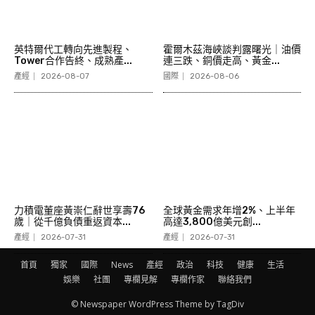
英特爾代工轉向先進製程、
霍爾木茲海峽談判露曙光｜油價
Tower合作告終、成熟產...
連三跌、銅價走高、黃金...
產經
2026-08-07
國際
2026-08-06
力積電董座黃崇仁辭世享壽76
全球黃金需求年增2%、上半年
歲｜從千億負債重返資本...
高達3,800億美元創...
產經
2026-07-31
產經
2026-07-31
首頁
獨家
國際
News
產經
政治
科技
健康
生活
娛樂
社團
專欄見解
專欄作家
聯絡我們
© Newspaper WordPress Theme by TagDiv