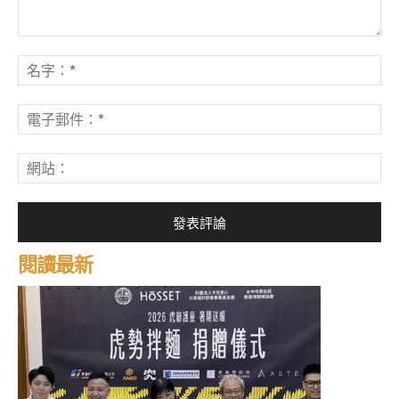
發
表
名
評
字
論：
*
電
子
郵
網
件
站
*
閱讀最新