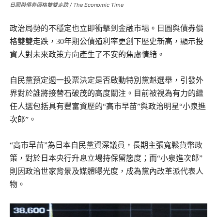
日圓與債券價格雙雙走跌 / The Economic Time
政治局勢的不穩定也立即衝擊到金融市場。日圓與債券價
格雙雙走跌，30年期公債殖利率更創下歷史新高，顯示投
資人對未來政策方向產生了不安的焦慮情緒。
自民黨預定週一投票決定是否啟動特別黨魁選舉，引發外
界對於誰將接替石破茂的高度關注。目前被視為有力的繼
任人選包括具有豐富資歷的“高市早苗”與政治明星“小泉進
次郎”。
“高市早苗”為日本自民黨資深議員，長期主張寬鬆貨幣政
策，對於日本央行升息立場持保留態度；而“小泉進次郎”
則因政治世家背景及媒體曝光度，成為黨內改革派代表人
物。