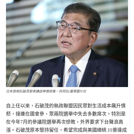
日本首相石破茂發表講話神情哀傷。共同社/蓋蒂圖片社
自上任以來，石破茂的執政聯盟因民眾對生活成本飆升憤
怒，接連在國會參、眾兩院選舉中失去多數席次。特別是
在今年7月的參議院選舉再次慘敗，外界要求下台聲浪高
漲。石破茂原本堅持留任，希望完成與美國總統 川普達成