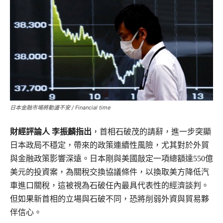
日本金融市場將動盪不安 / Financial time
財經評論人 李振麟指出
，首相石破茂的請辭，進一步突顯
日本政局不穩定，帶來的政策連續性風險，尤其對於外貿
與金融政策影響深遠。日本剛與美國敲定一項總額達550億
美元的投資案，為關稅交換協議條件，以換取美方降低汽
車進口關稅，這被視為石破任內最具代表性的經濟談判。
但如果新首相的立場與石破不同，恐將削弱外資與貿易夥
伴信心。