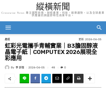
縱橫新聞
Crosswise News 專注國際商情、財經產業、科技、娛樂趨勢，以及全球產業
供應鏈的跨國即時性商業平台。
更新:
2026-06-05
產經
虹彩光電攜手青輔實業｜B3膽固醇液
晶電子紙｜COMPUTEX 2026展現全
彩應用
By
李 訢愷
48
2026-06-05
0