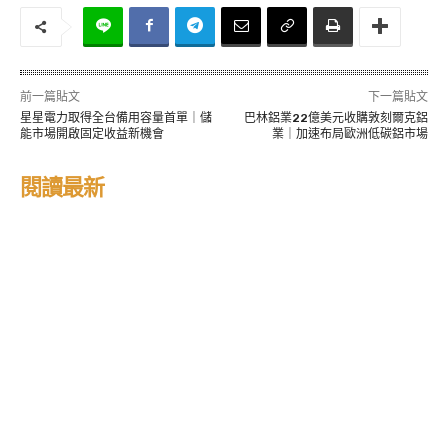
.
.
前一篇貼文
下一篇貼文
星星電力取得全台備用容量首單｜儲
巴林鋁業22億美元收購敦刻爾克鋁
能市場開啟固定收益新機會
業｜加速布局歐洲低碳鋁市場
閱讀最新