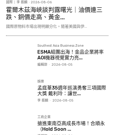
國際
李 振麟
-
2026-08-06
霍爾木茲海峽談判露曙光｜油價連三
跌、銅價走高、黃金...
國際原物料市場出現明顯分化。隨著美國與伊...
Southest Asia Business Zone
ESMA組團出海！金品企業將率
AOI機器視覺實力亮...
編輯部
-
2026-08-05
娛樂
孟庭葦35週年巡演勇奪三項國際
大獎 戴利玲：讓世...
李 振麟
-
2026-08-05
工商企業
搶進東南亞高成長市場！合順永
（Hold Soon ...