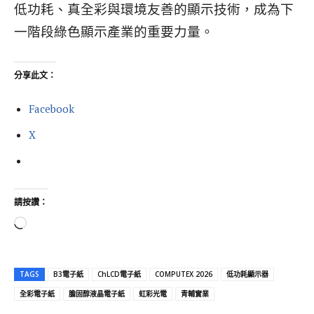
低功耗、真全彩與環境友善的顯示技術，成為下
一階段綠色顯示產業的重要力量。
分享此文：
Facebook
X
請按讚：
正
在
載
TAGS
B3電子紙
ChLCD電子紙
COMPUTEX 2026
低功耗顯示器
入
全彩電子紙
膽固醇液晶電子紙
虹彩光電
青輔實業
.