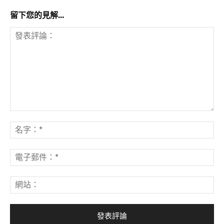
留下您的見解...
發
表
名
評
字
論：
*
電
子
郵
網
件
站
*