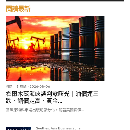
閱讀最新
國際
李 振麟
-
2026-08-06
霍爾木茲海峽談判露曙光｜油價連三
跌、銅價走高、黃金...
國際原物料市場出現明顯分化。隨著美國與伊...
Southest Asia Business Zone