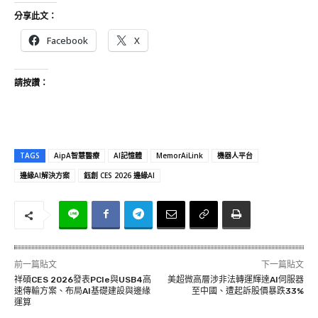
分享此文：
Facebook
X
請按讚：
TAGS
AipA智慧醫療
AI記憶體
MemorAiLink
機器人平台
邊緣AI解決方案
鈺創 CES 2026 邊緣AI
前一篇貼文
下一篇貼文
祥碩CES 2026發表PCIe與USB4高
美超微高層涉非法轉運輝達AI伺服器
速傳輸方案、布局AI基礎建設與邊緣
至中國、遭起訴股價暴跌33%
運算