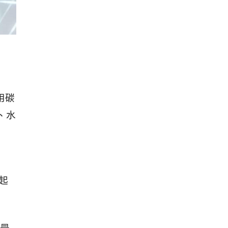
用碳
）、水
年起