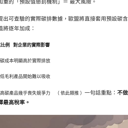
加重的「預設值懲罰機制」＝ 最大風險。
提出可查驗的實際碳排數據，歐盟將直接套用預設碳含
值將逐年加成：
成比例 對企業的實際影響
0% 碳成本明顯高於實際排放
0% 低毛利產品開始難以吸收
一句話重點：
不做
0% 高碳產品幾乎喪失競爭力 （ 依此類推 ）
擇最高稅率。