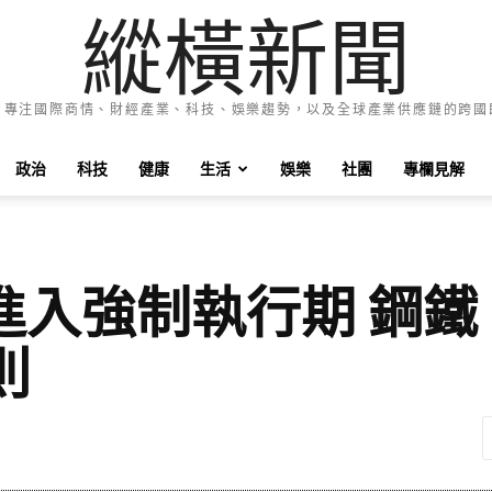
縱橫新聞
e News 專注國際商情、財經產業、科技、娛樂趨勢，以及全球產業供應鏈的跨
政治
科技
健康
生活
娛樂
社團
專欄見解
進入強制執行期 鋼
則