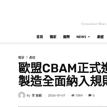
Crosswis
首頁
獨家
國際
NEWS
產經
獨家
產經
歐盟CBAM正式
製造全面納入規
By
李 振麟
1389
0
2026-01-07