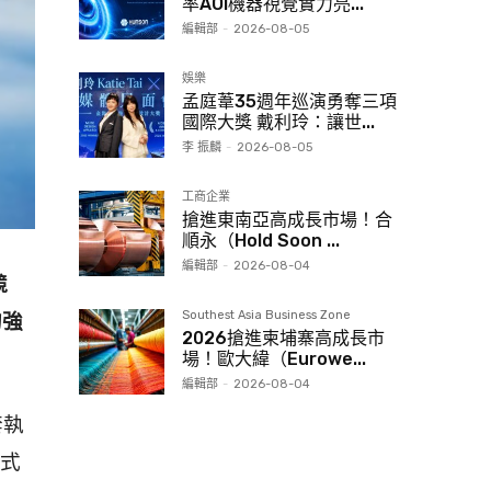
率AOI機器視覺實力亮...
編輯部
-
2026-08-05
娛樂
孟庭葦35週年巡演勇奪三項
國際大獎 戴利玲：讓世...
李 振麟
-
2026-08-05
工商企業
搶進東南亞高成長市場！合
順永（Hold Soon ...
編輯部
-
2026-08-04
競
Southest Asia Business Zone
的強
2026搶進柬埔寨高成長市
場！歐大緯（Eurowe...
編輯部
-
2026-08-04
套執
正式