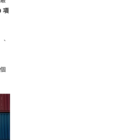
最
0 項
）、
個