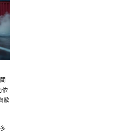
是關
商依
齊歐
多