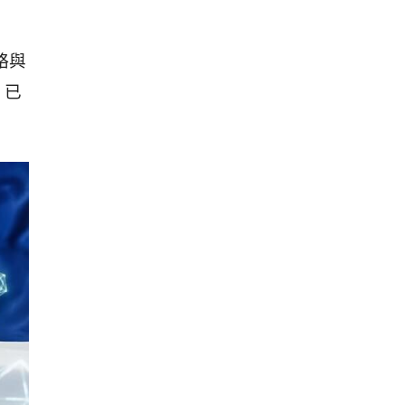
略與
 已