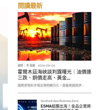
閱讀最新
國際
李 振麟
-
2026-08-06
霍爾木茲海峽談判露曙光｜油價連
三跌、銅價走高、黃金...
國際原物料市場出現明顯分化。隨著美國與伊...
Southest Asia Business Zone
ESMA組團出海！金品企業將