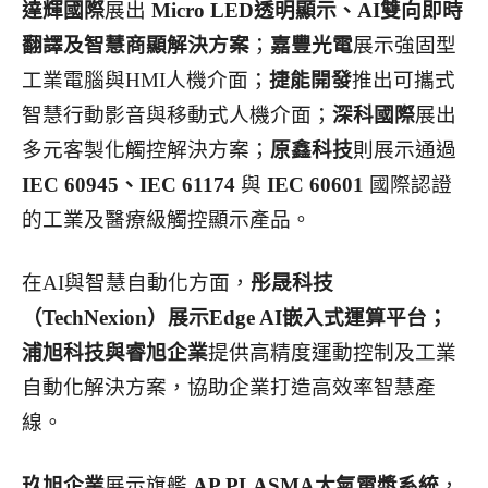
達輝國際
展出
Micro LED透明顯示、AI雙向即時
翻譯及智慧商顯解決方案
；
嘉豐光電
展示強固型
工業電腦與HMI人機介面；
捷能開發
推出可攜式
智慧行動影音與移動式人機介面；
深科國際
展出
多元客製化觸控解決方案；
原鑫科技
則展示通過
IEC 60945、IEC 61174
與
IEC 60601
國際認證
的工業及醫療級觸控顯示產品。
在AI與智慧自動化方面，
彤晟科技
（TechNexion）展示Edge AI嵌入式運算平台；
浦旭科技與睿旭企業
提供高精度運動控制及工業
自動化解決方案，協助企業打造高效率智慧產
線。
玖旭企業
展示旗艦
AP PLASMA大氣電漿系統
，