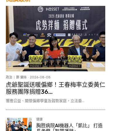
政治
鄭 儷絲
-
2026-08-08
虎爺聖誕送暖偏鄉！王春梅率立委黃仁
服務團隊捐贈36...
響應公益、關懷偏鄉學童及弱勢家庭，立法委...
健康
胸腔病院AI機器人「凱比」 打造