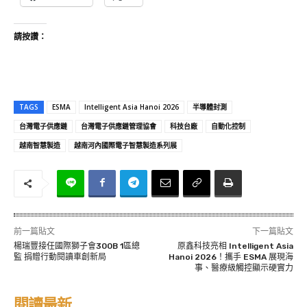
請按讚：
TAGS
ESMA
Intelligent Asia Hanoi 2026
半導體封測
台灣電子供應鏈
台灣電子供應鏈管理協會
科技台廠
自動化控制
越南智慧製造
越南河內國際電子智慧製造系列展
前一篇貼文
下一篇貼文
楊瑞豐接任國際獅子會300B 1區總
原鑫科技亮相 Intelligent Asia
監 捐贈行動閱讀車創新局
Hanoi 2026！攜手 ESMA 展現海
事、醫療級觸控顯示硬實力
閱讀最新