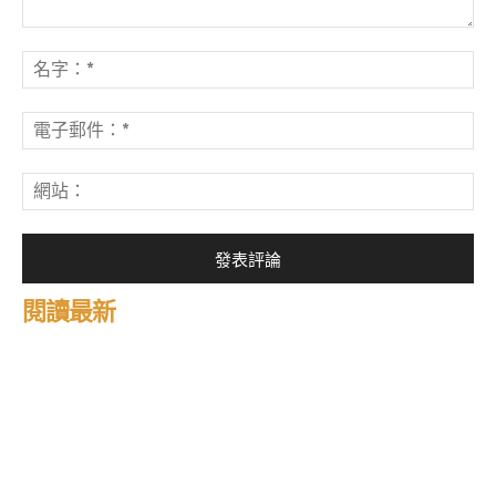
發
表
名
評
字
論：
*
電
子
郵
網
件
站
*
閱讀最新