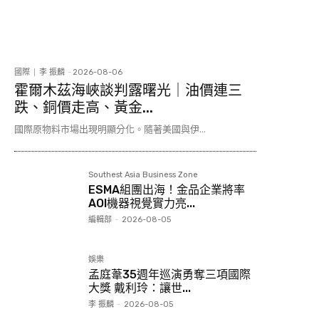
國際
李 振麟
-
2026-08-06
霍爾木茲海峽談判露曙光｜油價連三
跌、銅價走高、黃金...
國際原物料市場出現明顯分化。隨著美國與伊...
Southest Asia Business Zone
ESMA組團出海！金品企業將率
AOI機器視覺實力亮...
編輯部
-
2026-08-05
娛樂
孟庭葦35週年巡演勇奪三項國際
大獎 戴利玲：讓世...
李 振麟
-
2026-08-05