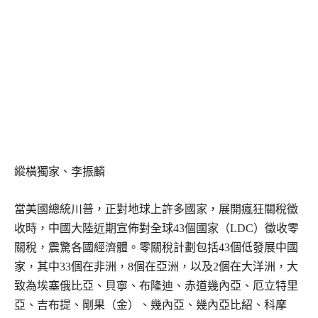
縱橫獨家、李振麟
當美國總統川普，正對地球上許多國家，展開瘋狂關稅徵
收時，中國大陸近期宣佈對全球43個國家（LDC）徵收零
關稅，震驚各國經濟體。零關稅計劃包括43個低發展中國
家，其中33個在非洲，8個在亞洲，以及2個在大洋洲，大
致為埃塞俄比亞、貝寧、布隆迪、赤道幾內亞、厄立特里
亞、吉布提、剛果（金）、幾內亞、幾內亞比紹、科摩