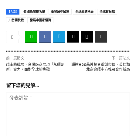
TAGS
43國免關稅名單
低發展中國家
全球經濟格局
全球貿易戰
川普關稅戰
發展中國家經濟
前一篇貼文
下一篇貼文
越南紡織展，台灣廠商展現「永續創
輝達H20晶片禁令重創市值，黃仁勳
新」實力，面對全球新挑戰
北京會晤中方推AI合作新局
留下您的見解...