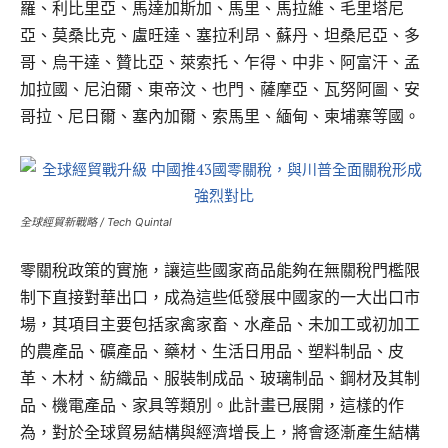
羅、利比里亞、馬達加斯加、馬里、馬拉維、毛里塔尼
亞、莫桑比克、盧旺達、塞拉利昂、蘇丹、坦桑尼亞、多
哥、烏干達、贊比亞、萊索托、乍得、中非、阿富汗、孟
加拉國、尼泊爾、東帝汶、也門、薩摩亞、瓦努阿圖、安
哥拉、尼日爾、塞內加爾、索馬里、緬甸、柬埔寨等國。
全球經貿新戰略 / Tech Quintal
零關稅政策的實施，讓這些國家商品能夠在無關稅門檻限
制下直接對華出口，成為這些低發展中國家的一大出口市
場，其項目主要包括家禽家畜、水產品、未加工或初加工
的農產品、礦產品、藥材、生活日用品、塑料制品、皮
革、木材、紡織品、服裝制成品、玻璃制品、鋼材及其制
品、機電產品、家具等類別。此計畫已展開，這樣的作
為，對於全球貿易結構與經濟增長上，將會逐漸產生結構