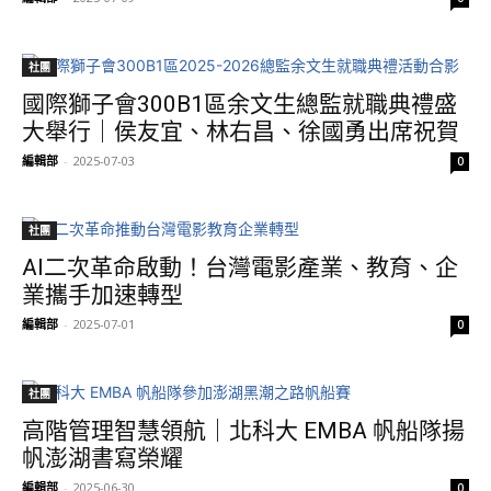
社團
國際獅子會300B1區余文生總監就職典禮盛
大舉行｜侯友宜、林右昌、徐國勇出席祝賀
編輯部
-
2025-07-03
0
社團
AI二次革命啟動！台灣電影產業、教育、企
業攜手加速轉型
編輯部
-
2025-07-01
0
社團
高階管理智慧領航｜北科大 EMBA 帆船隊揚
帆澎湖書寫榮耀
編輯部
-
2025-06-30
0