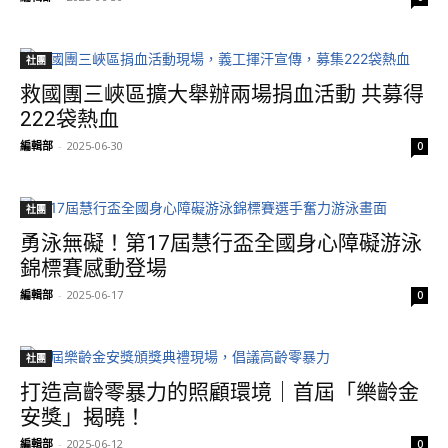
社團
救國團三峽區擴大舉辦兩場捐血活動 共募得
222袋熱血
編輯部
-
2025-06-30
0
社團
勇泳無礙！第17屆慧行盃全國身心障礙游泳
錦標賽感動登場
編輯部
-
2025-06-17
0
社團
打造高齡零暴力的照顧環境｜首屆「樂齡金
安獎」揭曉！
編輯部
-
2025-06-12
0