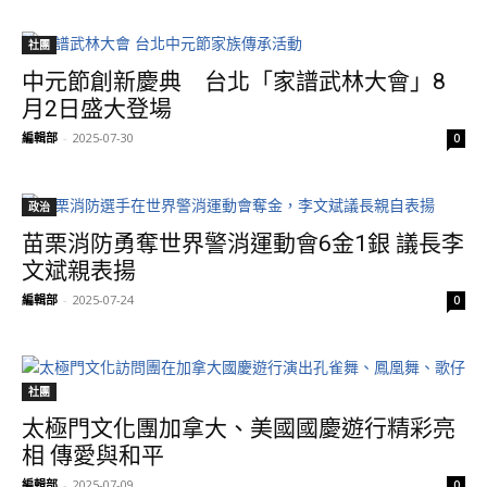
社團
中元節創新慶典 台北「家譜武林大會」8
月2日盛大登場
編輯部
-
2025-07-30
0
政治
苗栗消防勇奪世界警消運動會6金1銀 議長李
文斌親表揚
編輯部
-
2025-07-24
0
社團
太極門文化團加拿大、美國國慶遊行精彩亮
相 傳愛與和平
編輯部
-
2025-07-09
0