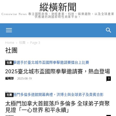
縱橫新聞
Crosswise News 專注國際商情、財經產業、科技、娛樂趨勢，以及全球產業
供應鏈的跨國即時性商業平台。
Home
社團
Page 3
社團
社團
2025臺北城市盃國際拳擊邀請賽，熱血登場
編輯部
-
2025-08-19
0
社團
太極門加拿大首館落戶多倫多 全球弟子齊聚
見證「一心世界 和平永續」