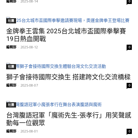
編輯部
-
2025-08-14
0
社團
金牌拳王雲集 2025台北城市盃國際拳擊賽
19日熱血開戰
編輯部
-
2025-08-12
0
社團
獅子會接待國際交換生 搭建跨文化交流橋樑
編輯部
-
2025-08-07
0
社團
台灣腹語冠軍「魔術先生-張孝行」用笑聲感
動每一位觀眾
編輯部
-
2025-08-01
0