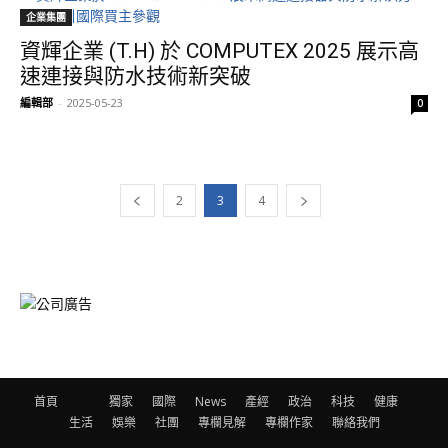
企業集團
資輝企業 (T.H) 於 COMPUTEX 2025 展示高
速連接與防水技術新突破
編輯部
-
2025-05-23
0
2
3
4
首頁
獨家
國際
News
產經
政治
科技
健康
生活
娛樂
社團
專欄見解
專欄作家
聯絡我們