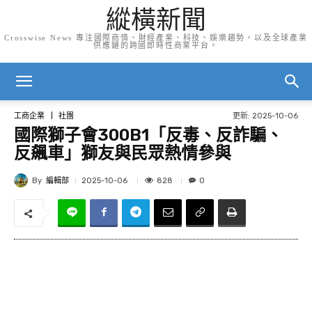
縱橫新聞
Crosswise News 專注國際商情、財經產業、科技、娛樂趨勢，以及全球產業
供應鏈的跨國即時性商業平台。
更新:
2025-10-06
工商企業
社團
國際獅子會300B1「反毒、反詐騙、
反飆車」獅友與民眾熱情參與
By
編輯部
828
2025-10-06
0