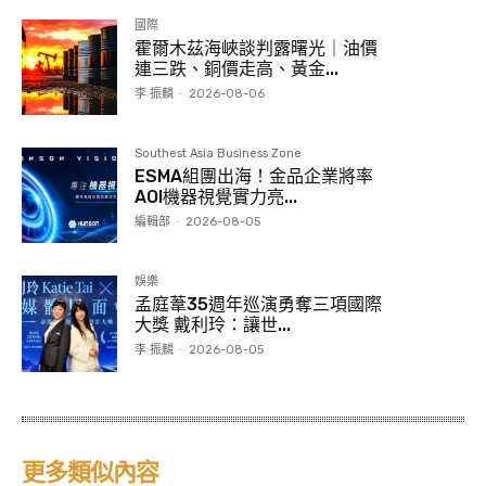
國際
霍爾木茲海峽談判露曙光｜油價
連三跌、銅價走高、黃金...
李 振麟
-
2026-08-06
Southest Asia Business Zone
ESMA組團出海！金品企業將率
AOI機器視覺實力亮...
編輯部
-
2026-08-05
娛樂
孟庭葦35週年巡演勇奪三項國際
大獎 戴利玲：讓世...
李 振麟
-
2026-08-05
更多類似內容