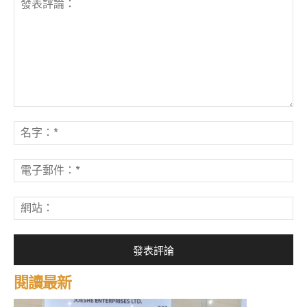
發
表
名
評
字
論：
*
電
子
郵
網
件
站
*
閱讀最新