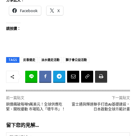
分享此文：
Facebook
X
請按讚：
TAGS
反毒健走
淡水健走活動
獅子會公益活動
前一篇貼文
下一篇貼文
銅價飆破每噸1萬美元！全球供應吃
富士通與輝達聯手打造AI基礎建設，
緊、關稅擾動 市場陷入「壞牛市」！
日本啟動全球示範計畫
留下您的見解...