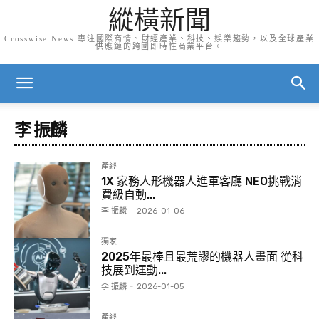
縱橫新聞
Crosswise News 專注國際商情、財經產業、科技、娛樂趨勢，以及全球產業
供應鏈的跨國即時性商業平台。
李 振麟
產經
1X 家務人形機器人進軍客廳 NEO挑戰消
費級自動...
李 振麟
-
2026-01-06
獨家
2025年最棒且最荒謬的機器人畫面 從科
技展到運動...
李 振麟
-
2026-01-05
產經