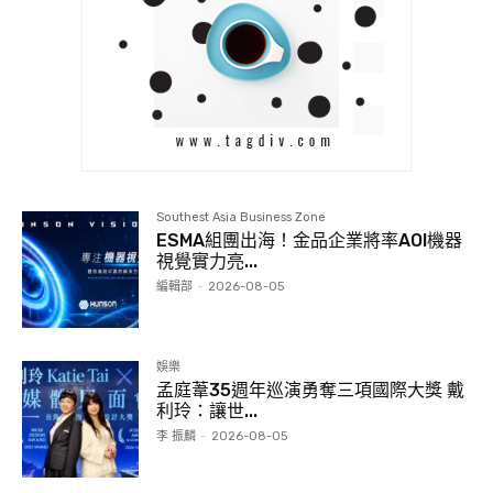
Southest Asia Business Zone
ESMA組團出海！金品企業將率AOI機器
視覺實力亮...
編輯部
-
2026-08-05
娛樂
孟庭葦35週年巡演勇奪三項國際大獎 戴
利玲：讓世...
李 振麟
-
2026-08-05