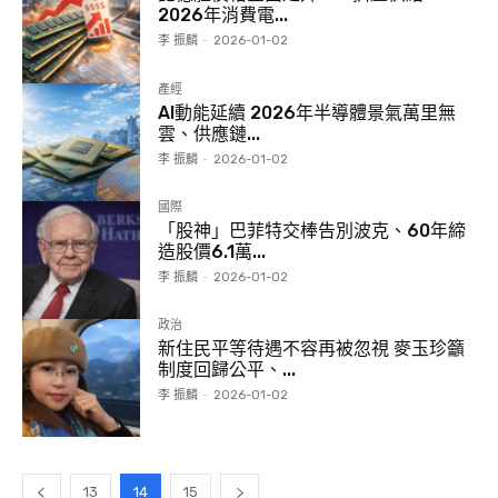
2026年消費電...
李 振麟
-
2026-01-02
產經
AI動能延續 2026年半導體景氣萬里無
雲、供應鏈...
李 振麟
-
2026-01-02
國際
「股神」巴菲特交棒告別波克、60年締
造股價6.1萬...
李 振麟
-
2026-01-02
政治
新住民平等待遇不容再被忽視 麥玉珍籲
制度回歸公平、...
李 振麟
-
2026-01-02
13
14
15