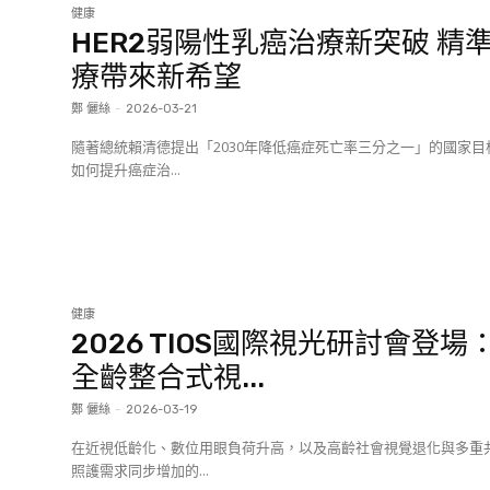
健康
HER2弱陽性乳癌治療新突破 精
療帶來新希望
鄭 儷絲
-
2026-03-21
隨著總統賴清德提出「2030年降低癌症死亡率三分之一」的國家目
如何提升癌症治...
健康
2026 TIOS國際視光研討會登場
全齡整合式視...
鄭 儷絲
-
2026-03-19
在近視低齡化、數位用眼負荷升高，以及高齡社會視覺退化與多重
照護需求同步增加的...