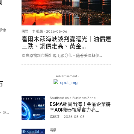
損
即使
國際
李 振麟
-
2026-08-06
霍爾木茲海峽談判露曙光｜油價連
三跌、銅價走高、黃金...
國際原物料市場出現明顯分化。隨著美國與伊...
- Advertisement -
市
Southest Asia Business Zone
ESMA組團出海！金品企業將
率AOI機器視覺實力亮...
並...
編輯部
-
2026-08-05
娛樂