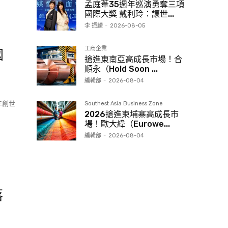
孟庭葦35週年巡演勇奪三項
國際大獎 戴利玲：讓世...
李 振麟
-
2026-08-05
工商企業
國
搶進東南亞高成長市場！合
順永（Hold Soon ...
編輯部
-
2026-08-04
年創世
Southest Asia Business Zone
2026搶進柬埔寨高成長市
場！歐大緯（Eurowe...
編輯部
-
2026-08-04
落