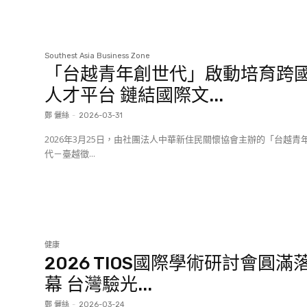
Southest Asia Business Zone
「台越青年創世代」啟動培育跨
人才平台 鏈結國際文...
鄭 儷絲
-
2026-03-31
2026年3月25日，由社團法人中華新住民關懷協會主辦的「台越青
代－臺越徵...
健康
2026 TIOS國際學術研討會圓滿
幕 台灣驗光...
鄭 儷絲
-
2026-03-24