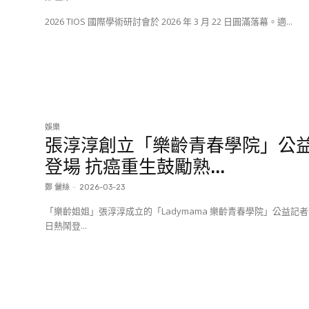
2026 TIOS 國際學術研討會於 2026 年 3 月 22 日圓滿落幕。適...
娛樂
張淳淳創立「樂齡青春學院」公
登場 抗癌重生鼓勵熟...
鄭 儷絲
-
2026-03-23
「樂齡姐姐」張淳淳成立的「Ladymama 樂齡青春學院」公益記者
日熱鬧登...