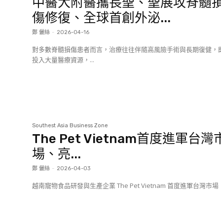
中醫大附醫攜長聖、聖展攻脊髓
傷修復、全球首創外泌...
鄭 儷絲
-
2026-04-16
對多數脊髓損傷患者而言，治療往往伴隨高風險手術與長期復健，
投入大量醫療資源，...
Southest Asia Business Zone
The Pet Vietnam首度進軍台灣
場、亮...
鄭 儷絲
-
2026-04-03
越南寵物食品研發與生產企業 The Pet Vietnam 首度進軍台灣市場，