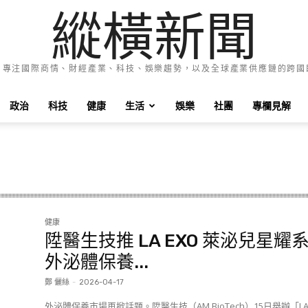
縱橫新聞
e News 專注國際商情、財經產業、科技、娛樂趨勢，以及全球產業供應鏈的跨
政治
科技
健康
生活
娛樂
社團
專欄見解
健康
陞醫生技推 LA EXO 萊泌兒星耀
外泌體保養...
鄭 儷絲
-
2026-04-17
外泌體保養市場再掀話題。陞醫生技（AM BioTech）15日舉辦「L