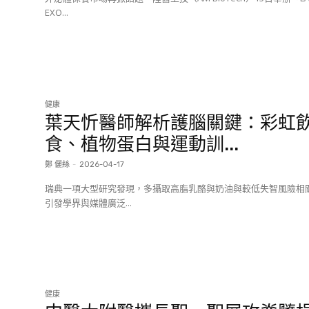
EXO...
健康
葉天忻醫師解析護腦關鍵：彩虹
食、植物蛋白與運動訓...
鄭 儷絲
-
2026-04-17
瑞典一項大型研究發現，多攝取高脂乳酪與奶油與較低失智風險相
引發學界與媒體廣泛...
健康