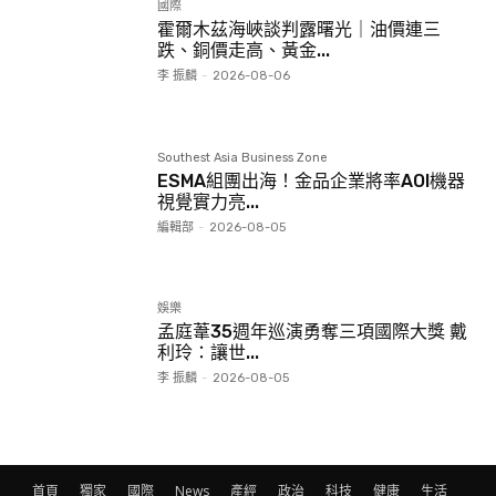
國際
霍爾木茲海峽談判露曙光｜油價連三
跌、銅價走高、黃金...
李 振麟
-
2026-08-06
Southest Asia Business Zone
ESMA組團出海！金品企業將率AOI機器
視覺實力亮...
編輯部
-
2026-08-05
娛樂
孟庭葦35週年巡演勇奪三項國際大獎 戴
利玲：讓世...
李 振麟
-
2026-08-05
首頁
獨家
國際
News
產經
政治
科技
健康
生活