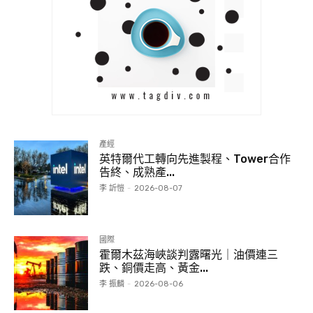
產經
英特爾代工轉向先進製程、Tower合作
告終、成熟產...
李 訢愷
-
2026-08-07
國際
霍爾木茲海峽談判露曙光｜油價連三
跌、銅價走高、黃金...
李 振麟
-
2026-08-06