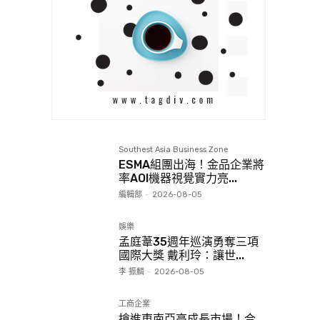
Southest Asia Business Zone
ESMA組團出海！金品企業將
率AOI機器視覺實力亮...
編輯部
-
2026-08-05
娛樂
孟庭葦35週年巡演勇奪三項
國際大獎 戴利玲：讓世...
李 振麟
-
2026-08-05
工商企業
搶進東南亞高成長市場！合