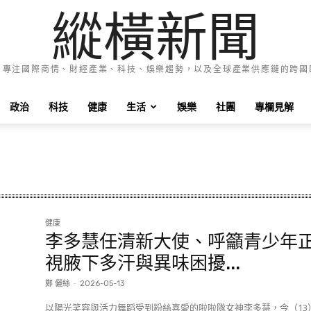
縱橫新聞
e News 專注國際商情、財經產業、科技、娛樂趨勢，以及全球產業供應鏈的跨
政治
科技
健康
生活
娛樂
社團
專欄見解
健康
李多慧任清新大使、呼籲青少年
視腋下多汗與異味困擾...
鄭 儷絲
-
2026-05-13
以陽光笑容與活力舞蹈受到粉絲喜愛的啦啦隊女神李多慧，今（13