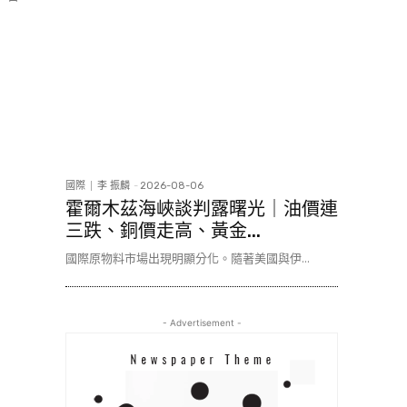
國際
李 振麟
-
2026-08-06
霍爾木茲海峽談判露曙光｜油價連
三跌、銅價走高、黃金...
國際原物料市場出現明顯分化。隨著美國與伊...
- Advertisement -