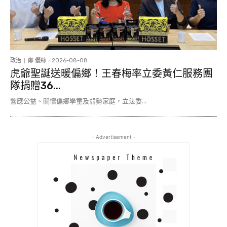
政治
鄭 儷絲
-
2026-08-08
虎爺聖誕送暖偏鄉！王春梅率立委黃仁服務團
隊捐贈36...
響應公益、關懷偏鄉學童及弱勢家庭，立法委...
- Advertisement -