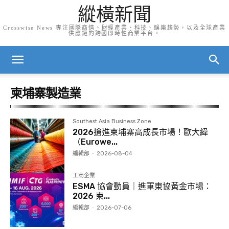
縱橫新聞
Crosswise News 專注國際商情、財經產業、科技、娛樂趨勢，以及全球產業
供應鏈的跨國即時性商業平台。
柬埔寨製造業
Southest Asia Business Zone
2026搶進柬埔寨高成長市場！歐大緯
（Eurowe...
編輯部
-
2026-08-04
工商企業
ESMA 協會動員｜進軍東協黃金市場：
2026 柬...
編輯部
-
2026-07-06