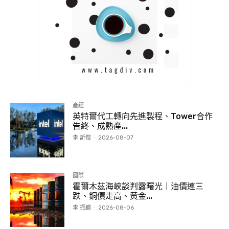
產經
英特爾代工轉向先進製程、Tower合作
告終、成熟產...
李 訢愷
-
2026-08-07
國際
霍爾木茲海峽談判露曙光｜油價連三
跌、銅價走高、黃金...
李 振麟
-
2026-08-06