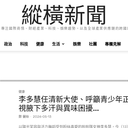
縱橫新聞
e News 專注國際商情、財經產業、科技、娛樂趨勢，以及全球產業供應鏈的跨
政治
科技
健康
生活
娛樂
社團
專欄見解
健康
李多慧任清新大使、呼籲青少年
視腋下多汗與異味困擾...
鄭 儷絲
-
2026-05-13
以陽光笑容與活力舞蹈受到粉絲喜愛的啦啦隊女神李多慧，今（13