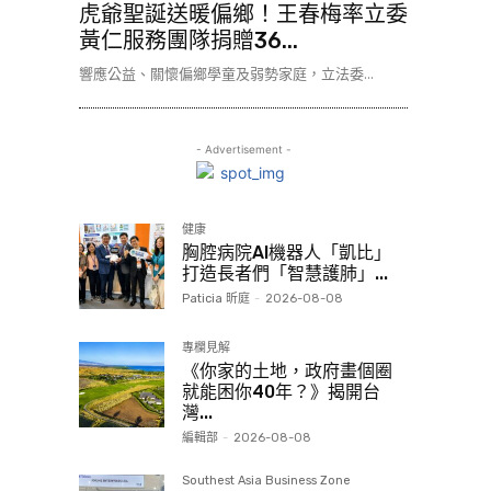
虎爺聖誕送暖偏鄉！王春梅率立委
黃仁服務團隊捐贈36...
響應公益、關懷偏鄉學童及弱勢家庭，立法委...
- Advertisement -
健康
胸腔病院AI機器人「凱比」
打造長者們「智慧護肺」...
Paticia 昕庭
-
2026-08-08
專欄見解
《你家的土地，政府畫個圈
就能困你40年？》揭開台
灣...
編輯部
-
2026-08-08
Southest Asia Business Zone